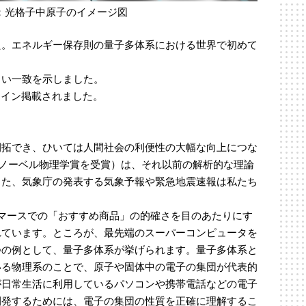
：光格子中原子のイメージ図
た。エネルギー保存則の量子多体系における世界で初めて
よい一致を示しました。
オンライン掲載されました。
開拓でき、ひいては人間社会の利便性の大幅な向上につな
7年にノーベル物理学賞を受賞）は、それ以前の解析的な理論
また、気象庁の発表する気象予報や緊急地震速報は私たち
マースでの「おすすめ商品」の的確さを目のあたりにす
れています。ところが、最先端のスーパーコンピュータを
つの例として、量子多体系が挙げられます。量子多体系と
いる物理系のことで、原子や固体中の電子の集団が代表的
が日常生活に利用しているパソコンや携帯電話などの電子
開発するためには、電子の集団の性質を正確に理解するこ