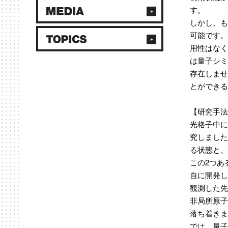
す。
しかし、も
可能です。
用性はなく
は量子シミ
存在しませ
とができる
【研究手法
光格子中に
究しました
る状態と、
この2つあ
自に開発し
観測した先
非局所原子
落ち着きま
では、量子