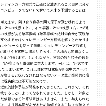
ュレディンガー方程式で正確に記述されること自体は分か
子コンピュータでない）で解いて未来を予測することは一
を考えます。隣り合う容器の間で原子が飛び移れるよう
器に2つの状態（中）、右の容器に2つの状態（右）の3通
らの状態がある確率振幅（確率振幅の絶対値自乗が実現確
に変化するかはシュレディンガー方程式を解くとわかりま
、コンピュータを使って簡単にシュレディンガー方程式を
系が取りうる状態は10通りであり、この場合も問題なくコ
り）もまだ解けます。しかしながら、容器の数と粒子の数を
!)となり、Nが増えると爆発的に増大します。例えば、N=30です
になってしまいます。これは理化学研究所が開発中のスーパ
数が増えると扱わなければならないデータ量が爆発的に増
ンは現実的には不可能なのです。
な近似的計算手法が開発されてきました。これまで、それ
比較することによってなされてきました。しかし、対象と
まだ信頼できる計算結果はありません。また、与えられた
算は、より難易度があがるため信頼できる手法は未確立で