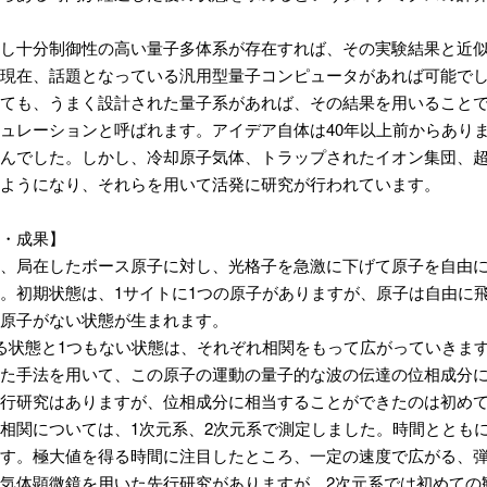
し十分制御性の高い量子多体系が存在すれば、その実験結果と近
現在、話題となっている汎用型量子コンピュータがあれば可能で
ても、うまく設計された量子系があれば、その結果を用いること
ュレーションと呼ばれます。アイデア自体は40年以上前からあり
んでした。しかし、冷却原子気体、トラップされたイオン集団、
ようになり、それらを用いて活発に研究が行われています。
・成果】
、局在したボース原子に対し、光格子を急激に下げて原子を自由
。初期状態は、1サイトに1つの原子がありますが、原子は自由に
原子がない状態が生まれます。
る状態と1つもない状態は、それぞれ相関をもって広がっていきま
た手法を用いて、この原子の運動の量子的な波の伝達の位相成分
行研究はありますが、位相成分に相当することができたのは初め
相関については、1次元系、2次元系で測定しました。時間ととも
す。極大値を得る時間に注目したところ、一定の速度で広がる、弾
気体顕微鏡を用いた先行研究がありますが、2次元系では初めての