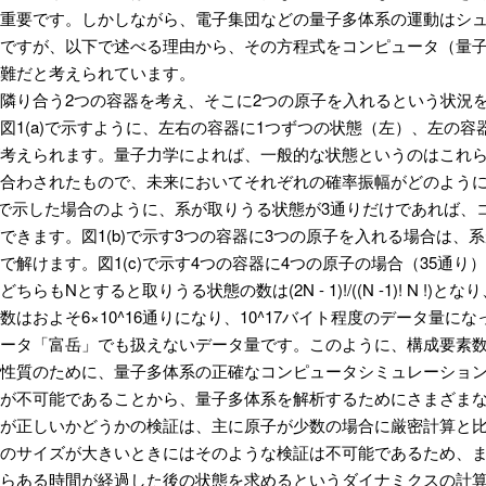
重要です。しかしながら、電子集団などの量子多体系の運動はシ
ですが、以下で述べる理由から、その方程式をコンピュータ（量
難だと考えられています。
隣り合う2つの容器を考え、そこに2つの原子を入れるという状況
図1(a)で示すように、左右の容器に1つずつの状態（左）、左の容
考えられます。量子力学によれば、一般的な状態というのはこれ
合わされたもので、未来においてそれぞれの確率振幅がどのよう
a)で示した場合のように、系が取りうる状態が3通りだけであれば
できます。図1(b)で示す3つの容器に3つの原子を入れる場合は、
で解けます。図1(c)で示す4つの容器に4つの原子の場合（35通
ちらもNとすると取りうる状態の数は(2N - 1)!/((N -1)! N 
数はおよそ6×10^16通りになり、10^17バイト程度のデータ量
ータ「富岳」でも扱えないデータ量です。このように、構成要素
性質のために、量子多体系の正確なコンピュータシミュレーショ
が不可能であることから、量子多体系を解析するためにさまざま
が正しいかどうかの検証は、主に原子が少数の場合に厳密計算と
のサイズが大きいときにはそのような検証は不可能であるため、
らある時間が経過した後の状態を求めるというダイナミクスの計