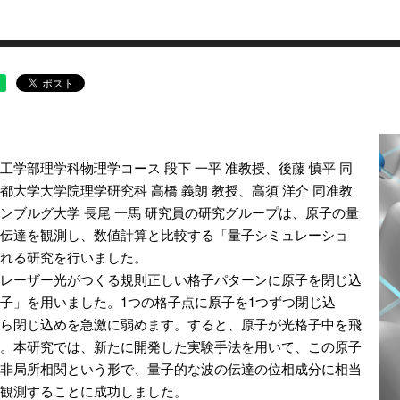
工学部理学科物理学コース 段下 一平 准教授、後藤 慎平 同
都大学大学院理学研究科 高橋 義朗 教授、高須 洋介 同准教
ンブルグ大学 長尾 一馬 研究員の研究グループは、原子の量
伝達を観測し、数値計算と比較する「量子シミュレーショ
れる研究を行いました。
レーザー光がつくる規則正しい格子パターンに原子を閉じ込
子」を用いました。1つの格子点に原子を1つずつ閉じ込
ら閉じ込めを急激に弱めます。すると、原子が光格子中を飛
。本研究では、新たに開発した実験手法を用いて、この原子
非局所相関という形で、量子的な波の伝達の位相成分に相当
観測することに成功しました。