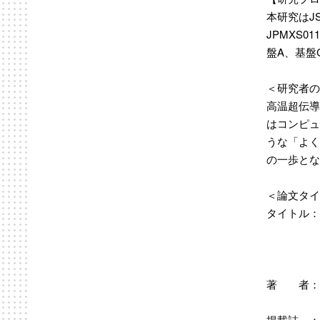
本研究はJS
JPMXS
盤A、基盤
＜研究者の
高温超伝導
はコンピュ
うな「よく
の一歩とな
＜論文タイ
タイトル：Energ
after a 
（ボース
相関の
著 者：Yosuk
Kazuma Na
掲載誌 ：Scie