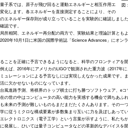
量子系では、原子が飛び回ると運動エネルギーと相互作用エ
図
変化します。各エネルギーを直接測定することにより、その
のエネルギー保存則が成り立っていることを実験的に確認しまし
確認です。
局所相関、エネルギー再分配の両方で、実験結果と理論計算とも
020年10月1日に米国の国際学術誌「Science Advances」に
ることを正確に予言できるようになると、科学のフロンティアを
例えば、2016年にアメリカのLIGOで観測された重力波（201
ミュレーションによる予言なしには実現しえなかった成果です。
活に欠かせないものになっています。
台風進路予測、将棋界のトップ棋士に打ち勝つソフトウェア、eコ
在の世の中はコンピュータの高い能力を実感する機会で満ちあふ
も未来の予測が難しいものもまだまだたくさんあります。その一
学に従うミクロな構成要素が多数集まり互いに力を及ぼしあって
エレクトロニクス（電子工学）という言葉が示すように、私たち
に発展し、ひいては量子コンピュータなどの革新的なデバイスを