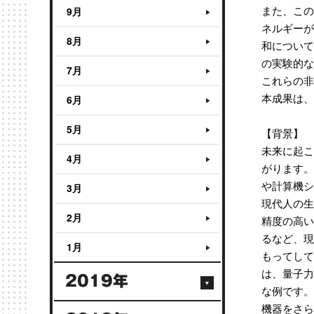
また、この
9月
ネルギーが
8月
和について
の実験的な
7月
これらの非
本成果は、2
6月
5月
【背景】
未来に起こ
4月
がります。
や計算機シ
3月
現代人の生
2月
精度の高い
るなど、現
1月
もってして
は、量子力
2019年
な例です。
機器をさら