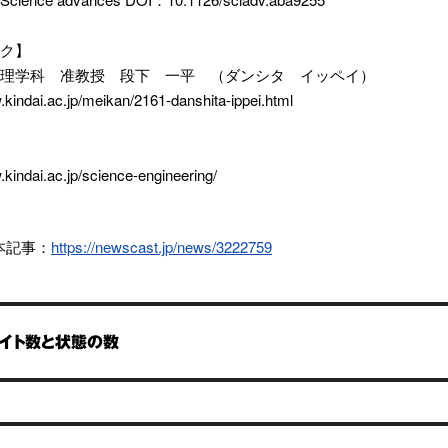
ク】
理学科 准教授 段下 一平 （ダンシタ イッペイ）
.kindai.ac.jp/meikan/2161-danshita-ippei.html
.kindai.ac.jp/science-engineering/
t本記事：
https://newscast.jp/news/3222759
サイト数と状態の数