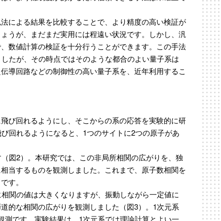
似法による結果を比較することで、より精度の高い検証が
しょうが、まだまだ実用には程遠い状況です。しかし、汎
で、数値計算の検証を十分行うことができます。この手法
ましたが、その時点ではそのような都合のよい量子系は
超伝導回路などの制御性の高い量子系を、近年利用するこ
に飛び回れるようにし、そこからの系の応答を実験的に研
飛び回れるようになると、1つのサイトに2つの原子があ
す（図2）。本研究では、この非局所相関の広がりを、独
に相当するものを観測しました。これまで、原子数相関を
てです。
に相関の値は大きくなりますが、振動しながら一定値に
道的な相関の広がりを観測しました（図3）。1次元系
観測です。実験結果は、1次元系では理論計算とよい一