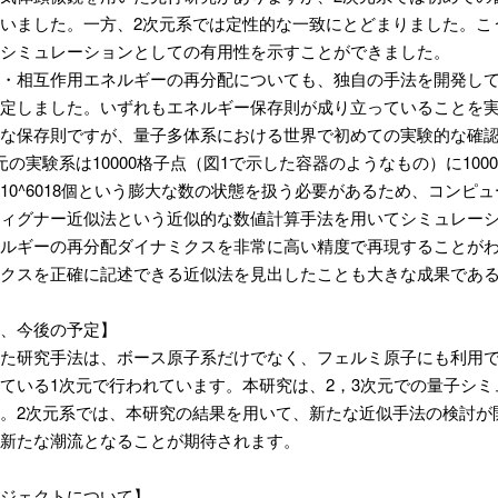
いました。一方、2次元系では定性的な一致にとどまりました。こ
シミュレーションとしての有用性を示すことができました。
・相互作用エネルギーの再分配についても、独自の手法を開発して
定しました。いずれもエネルギー保存則が成り立っていることを実
な保存則ですが、量子多体系における世界で初めての実験的な確
元の実験系は10000格子点（図1で示した容器のようなもの）に10
10^6018個という膨大な数の状態を扱う必要があるため、コン
ィグナー近似法という近似的な数値計算手法を用いてシミュレー
ルギーの再分配ダイナミクスを非常に高い精度で再現することが
クスを正確に記述できる近似法を見出したことも大きな成果であ
、今後の予定】
た研究手法は、ボース原子系だけでなく、フェルミ原子にも利用
ている1次元で行われています。本研究は、2，3次元での量子シ
。2次元系では、本研究の結果を用いて、新たな近似手法の検討が
新たな潮流となることが期待されます。
ジェクトについて】