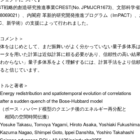
T戦略的創造研究推進事業CREST(No. JPMJCR1673)、文部科
0118069021）、内閣府 革新的研究開発推進プログラム（ImPA
C、新学術）の支援によって行われました。
コメント＞
体をはじめとして、まだ振舞いがよく分かっていない量子多体系
ータを用いた計算は近似計算に頼る必要があり、信頼性の高い結
わからない」量子多体系をよく理解するには、計算手法をより信
ると信じています。
トルと著者＞
y redistribution and spatiotemporal evolution of correlations
sudden quench of the Bose-Hubbard model
・ハバード模型のクエンチ後のエネルギー再分配と
空間時間伝搬）
e Takasu, Tomoya Yagami, Hiroto Asaka, Yoshiaki Fukushima
gao, Shimpei Goto, Ippei Danshita, Yoshiro Takahashi
nce advances DOI：10.1126/sciadv.aba9255