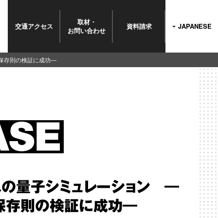
取材・
交通
アクセス
資料請求
JAPANESE
お問い
合わせ
保存則の検証に成功―
の量子シミュレーション ―
保存則の検証に成功―