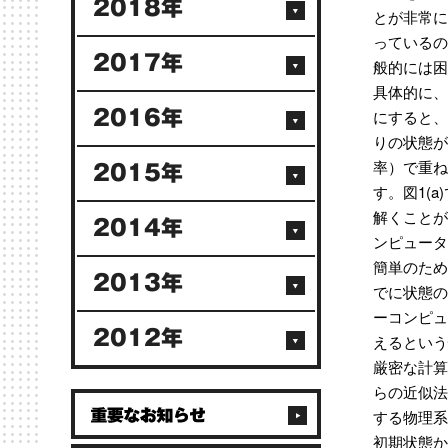
2018年
とが非常に
っているの
2017年
般的には困
具体的に、
にすると、
2016年
りの状態が
率）で重ね
2015年
す。図1(
解くことが
2014年
ンピュータ
簡単のためど
2013年
でに状態の
ーコンピュ
2012年
えるという
厳密な計算
らの近似法
する物理系
初期状態か