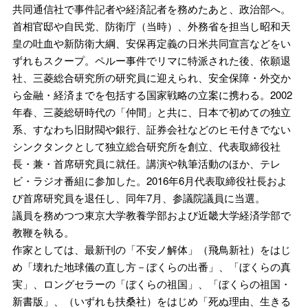
共同通信社で事件記者や経済記者を務めたあと、政治部へ。
首相官邸や自民党、防衛庁（当時）、外務省を担当し昭和天
皇の吐血や新防衛大綱、安保再定義の日米共同宣言などをい
ずれもスクープ。ペルー事件でリマに特派された後、依願退
社、三菱総合研究所の研究員に迎えられ、安全保障・外交か
ら金融・経済までを包括する国家戦略の立案に携わる。2002
年春、三菱総研時代の「仲間」と共に、日本で初めての独立
系、すなわち旧財閥や銀行、証券会社などのヒモ付きでない
シンクタンクとして独立総合研究所を創立、代表取締役社
長・兼・首席研究員に就任。講演や執筆活動のほか、テレ
ビ・ラジオ番組に参加した。2016年6月代表取締役社長およ
び首席研究員を退任し、同年7月、参議院議員に当選。
議員を務めつつ東京大学教養学部および近畿大学経済学部で
教鞭を執る。
作家としては、最新刊の「不安ノ解体」（飛鳥新社）をはじ
め「壊れた地球儀の直し方－ぼくらの出番」、「ぼくらの真
実」、ロングセラーの「ぼくらの祖国」、「ぼくらの祖国・
新書版」、（いずれも扶桑社）をはじめ「死ぬ理由、生きる