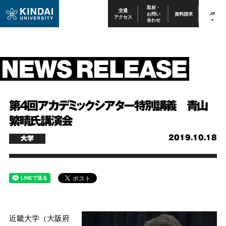
取材・
交通
お問い
資料請求
JP
アクセス
合わせ
第4回アカデミックシアター特別講義 青山
繁晴氏講演会
2019.10.18
大学
近畿大学（大阪府