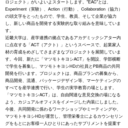
ロジェクト」がいよいよスタートします。"EAC"とは、
Experiment（実験）、Action（行動）、Collaboration（協力）
の頭文字をとったもので、学生、教員、そして企業が協力
し、新しい商品を開発する実験的な取り組みを意味していま
す。
近畿大学は、産学連携の拠点であるアカデミックシアター内
に点在する「ACT（アクト）」というスペースで、起業家人
材の育成をめざしてさまざまなプロジェクトを展開していま
す。今回、新たに「マツモトキヨシACT」を開設、学部横断
で学生を募集し、マツモトキヨシHDの社員とPB商品の共同
開発を行います。プロジェクトは、商品プランの募集から、
商品開発、流通、パッケージデザイン等、マーケティングの
すべてを産学連携で行い、学生の実学教育の場とします。
「マツモトキヨシACT」は、自由闊達な意見交換の場になる
よう、カジュアルオフィスをイメージした内装にしました。
今後、共同開発に係わるワークショップやミーティングや、
マツモトキヨシHDが運営し、管理栄養士によるカウンセリン
グをもとにお客様一人ひとりにあったサプリメントを提案す