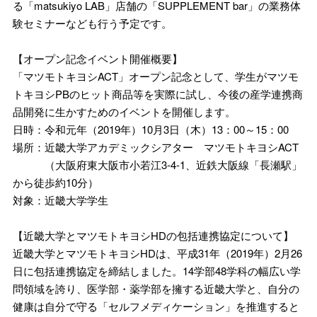
る「matsukiyo LAB」店舗の「SUPPLEMENT bar」の業務体
験セミナーなども行う予定です。
【オープン記念イベント開催概要】
「マツモトキヨシACT」オープン記念として、学生がマツモ
トキヨシPBのヒット商品等を実際に試し、今後の産学連携商
品開発に生かすためのイベントを開催します。
日時：令和元年（2019年）10月3日（木）13：00～15：00
場所：近畿大学アカデミックシアター マツモトキヨシACT
（大阪府東大阪市小若江3-4-1、近鉄大阪線「長瀬駅」
から徒歩約10分）
対象：近畿大学学生
【近畿大学とマツモトキヨシHDの包括連携協定について】
近畿大学とマツモトキヨシHDは、平成31年（2019年）2月26
日に包括連携協定を締結しました。14学部48学科の幅広い学
問領域を誇り、医学部・薬学部を擁する近畿大学と、自分の
健康は自分で守る「セルフメディケーション」を推進すると