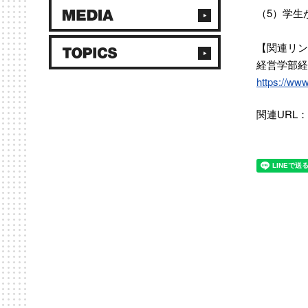
（5）学
【関連リン
経営学部経
https://www
関連URL：