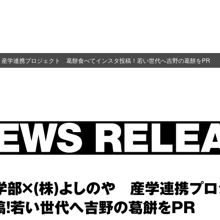
や 産学連携プロジェクト 葛餅食べてインスタ投稿！若い世代へ吉野の葛餅をPR
学部×(株)よしのや 産学連携プ
稿！若い世代へ吉野の葛餅をPR