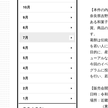
10月
【本件の内
奈良県吉野
9月
ある和菓子
8月
賞。商品の
す。
7月
葛餅は伝統
を若い人に
6月
目的に、産
5月
ューアルな
今回のイベ
4月
グラムに投
を行い、若
3月
【販売会開
2月
日時：令和元
1月
場所：近畿
（東大阪市