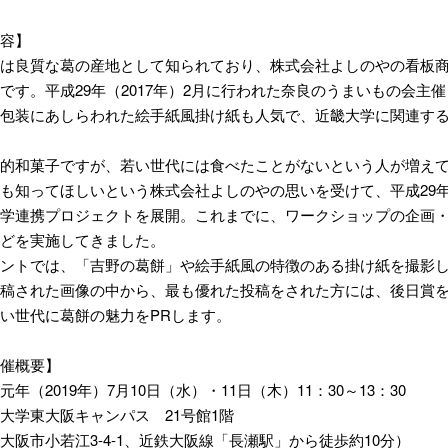
容】
は良質な葛の産地として知られており、株式会社よしのやの看板
です。平成29年（2017年）2月に行われた奈良のうまいもの会主
包装にあしらわれた絵手紙風掛け紙も人気で、近畿大学に関連す
的和菓子ですが、若い世代には食べたことがないという人が増え
も知ってほしいという株式会社よしのやの思いを受けて、平成29年
学連携プロジェクトを展開。これまでに、ワークショップの企画
どを実施してきました。
ントでは、「吉野の葛餅」や絵手紙風の特徴のある掛け紙を撮影
稿された画像の中から、最も優れた投稿をされた方には、後日賞を贈
い世代に葛餅の魅力をPRします。
催概要】
年（2019年）7月10日（水）・11日（木）11：30～13：30
大学東大阪キャンパス 21号館1階
小若江3-4-1、近鉄大阪線「長瀬駅」から徒歩約10分）