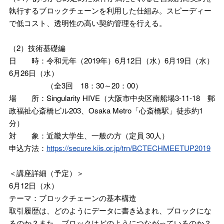
執行するブロックチェーンを利用した仕組み。スピーディー
で低コスト、透明性の高い契約管理を行える。
（2）技術基礎編
日 時：令和元年（2019年）6月12日（水）6月19日（水）
6月26日（水）
（全3回 18：30～20：00）
場 所：Singularity HIVE（大阪市中央区南船場3-11-18 郵
政福祉心斎橋ビル203、Osaka Metro「心斎橋駅」徒歩約1
分）
対 象：近畿大学生、一般の方（定員 30人）
申込方法：
https://secure.kiis.or.jp/trn/BCTECHMEETUP2019
＜講座詳細（予定）＞
6月12日（水）
テーマ：ブロックチェーンの基本構造
取引履歴は、どのようにデータに書き込まれ、ブロックにな
るのか？また、ブロックはどのようにつながっているのか？