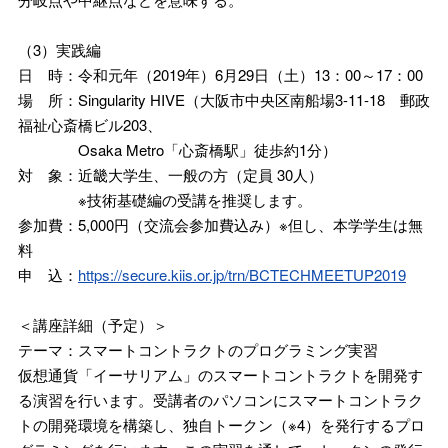
（3）実践編
日 時：令和元年（2019年）6月29日（土）13：00～17：00
場 所：Singularity HIVE（大阪市中央区南船場3-11-18 郵政
福祉心斎橋ビル203、
Osaka Metro「心斎橋駅」徒歩約1分）
対 象：近畿大学生、一般の方（定員 30人）
※技術基礎編の受講を推奨します。
参加費：5,000円（交流会参加費込み）※但し、本学学生は無
料
申 込：
https://secure.kiis.or.jp/trn/BCTECHMEETUP2019
＜講座詳細（予定）＞
テーマ：スマートコントラクトのプログラミング実習
仮想通貨「イーサリアム」のスマートコントラクトを開発す
る演習を行います。受講者のパソコンにスマートコントラク
トの開発環境を構築し、独自トークン（※4）を発行するプロ