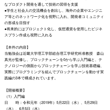
なプロダクト開発を通して技術の習得を支援
●学生と社会人の交流機会を創出し、海外の企業やエンジニ
ア等とのネットワーク化を視野に入れ、開発者コミュニティ
の形成を目指す
●将来的にはプロジェクト化し、仮想通貨を使用したビジネ
スプラン作成も視野に入れる
【本件の内容】
当勉強会は近畿大学理工学部総合理工学研究科准教授 森山
真光が監修し、ブロックチェーンを0から学ぶ入門編と、テ
クノロジーの側面からブロックチェーンを学ぶ技術基礎編、
実際にプログラミングを組んでブロックチェーンを動かす実
践編の3本で構成されています。
【開催概要】
（1）入門編
日 時：令和元年（2019年）5月22日（水）、5月29日
（水）、6月5日（水）