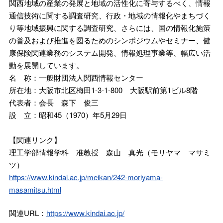
関西地域の産業の発展と地域の活性化に寄与するべく、情報
通信技術に関する調査研究、行政・地域の情報化やまちづく
り等地域振興に関する調査研究、さらには、国の情報化施策
の普及および推進を図るためのシンポジウムやセミナー、健
康保険関連業務のシステム開発、情報処理事業等、幅広い活
動を展開しています。
名 称：一般財団法人関西情報センター
所在地：大阪市北区梅田1-3-1-800 大阪駅前第1ビル8階
代表者：会長 森下 俊三
設 立：昭和45（1970）年5月29日
【関連リンク】
理工学部情報学科 准教授 森山 真光（モリヤマ マサミ
ツ）
https://www.kindai.ac.jp/meikan/242-moriyama-
masamitsu.html
関連URL：
https://www.kindai.ac.jp/