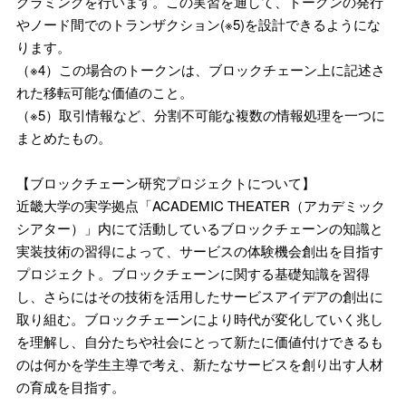
グラミングを行います。この実習を通して、トークンの発行
やノード間でのトランザクション(※5)を設計できるようにな
ります。
（※4）この場合のトークンは、ブロックチェーン上に記述さ
れた移転可能な価値のこと。
（※5）取引情報など、分割不可能な複数の情報処理を一つに
まとめたもの。
【ブロックチェーン研究プロジェクトについて】
近畿大学の実学拠点「ACADEMIC THEATER（アカデミック
シアター）」内にて活動しているブロックチェーンの知識と
実装技術の習得によって、サービスの体験機会創出を目指す
プロジェクト。ブロックチェーンに関する基礎知識を習得
し、さらにはその技術を活用したサービスアイデアの創出に
取り組む。ブロックチェーンにより時代が変化していく兆し
を理解し、自分たちや社会にとって新たに価値付けできるも
のは何かを学生主導で考え、新たなサービスを創り出す人材
の育成を目指す。