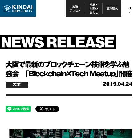
取材・
交通
お問い
資料請求
JP
アクセス
合わせ
大阪で最新のブロックチェーン技術を学ぶ勉
強会 「Blockchain×Tech Meetup」開催
2019.04.24
大学