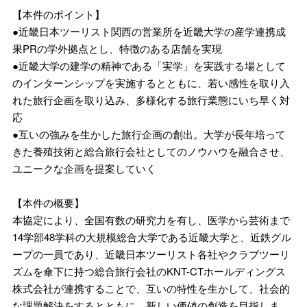
【本件のポイント】
●近畿日本ツーリスト関西の営業所を近畿大学の産学連携成
果PRの学外拠点とし、特徴のある店舗を実現
●近畿大学の建学の精神である「実学」を実践する場として
のインターンシップを実施するとともに、若い感性を取り入
れた旅行企画を取り込み、多様化する旅行業態にいち早く対
応
●互いの強みを生かした旅行企画の創出。大学が長年培って
きた養殖技術と総合旅行会社としてのノウハウを融合させ、
ユニークな企画を提案していく
【本件の概要】
本協定により、全国有数の研究力を有し、医学から芸術まで
14学部48学科の大規模総合大学である近畿大学と、近鉄グル
ープの一員であり、近畿日本ツーリスト各社やクラブツーリ
ズムを傘下に持つ総合旅行会社のKNT-CTホールディングス
株式会社が連携することで、互いの特性を生かして、社会的
な課題解決をするとともに、新しい価値の創造を目指しま