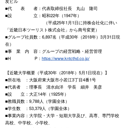
友ビル
■代 表 者：代表取締役社長 丸山 隆司
■設 立：昭和22年（1947年）
（平成25年1月1日に持株会社化に伴い
「近畿日本ツーリスト株式会社」から商号変更）
■グループ社員数：6,897名（平成30年（2018年）3月31日現
在）
■事 業 内 容：グループの経営戦略・経営管理
■H P：
https://www.kntcthd.co.jp/
【近畿大学概要（平成30年（2018年）5月1日現在）】
■所在地 ：大阪府東大阪市小若江3丁目4番1号
■代表者 ：理事長 清水由洋 学長 細井 美彦
■設 立：大正14年（1925年）
■教職員数：9,788⼈（学園全体）
■学生数 ：53,379⼈（学園全体）
■事業内容：大学院・大学・短期大学及び、高専、専門学校
高校、中学校、小学校、