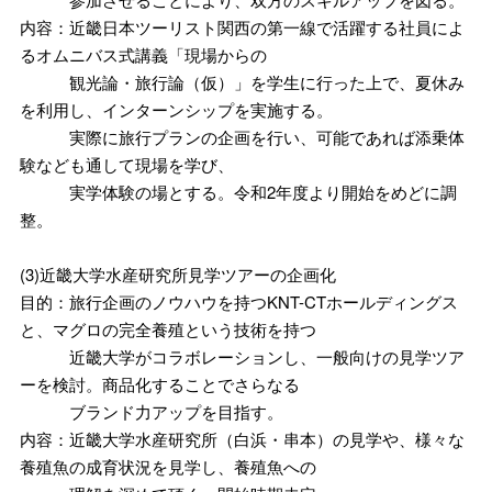
内容：近畿日本ツーリスト関西の第一線で活躍する社員によ
るオムニバス式講義「現場からの
観光論・旅行論（仮）」を学生に行った上で、夏休み
を利用し、インターンシップを実施する。
実際に旅行プランの企画を行い、可能であれば添乗体
験なども通して現場を学び、
実学体験の場とする。令和2年度より開始をめどに調
整。
(3)近畿大学水産研究所見学ツアーの企画化
目的：旅行企画のノウハウを持つKNT-CTホールディングス
と、マグロの完全養殖という技術を持つ
近畿大学がコラボレーションし、一般向けの見学ツア
ーを検討。商品化することでさらなる
ブランド力アップを目指す。
内容：近畿大学水産研究所（白浜・串本）の見学や、様々な
養殖魚の成育状況を見学し、養殖魚への