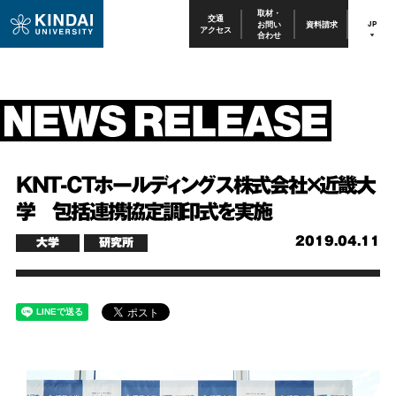
取材・
交通
お問い
資料請求
JP
アクセス
合わせ
KNT-CTホールディングス株式会社×近畿大
学 包括連携協定調印式を実施
2019.04.11
大学
研究所