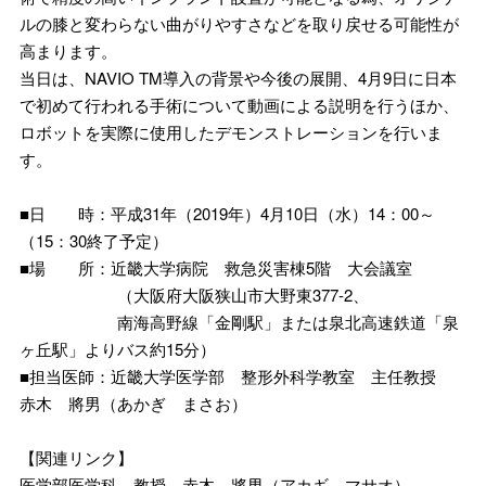
ルの膝と変わらない曲がりやすさなどを取り戻せる可能性が
高まります。
当日は、NAVIO TM導入の背景や今後の展開、4月9日に日本
で初めて行われる手術について動画による説明を行うほか、
ロボットを実際に使用したデモンストレーションを行いま
す。
■日 時：平成31年（2019年）4月10日（水）14：00～
（15：30終了予定）
■場 所：近畿大学病院 救急災害棟5階 大会議室
（大阪府大阪狭山市大野東377-2、
南海高野線「金剛駅」または泉北高速鉄道「泉
ヶ丘駅」よりバス約15分）
■担当医師：近畿大学医学部 整形外科学教室 主任教授
赤木 將男（あかぎ まさお）
【関連リンク】
医学部医学科 教授 赤木 將男（アカギ マサオ）