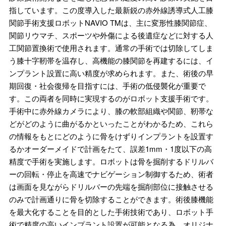
指しています。この度導入した最新鋭の赤外線誘導式人工膝
関節手術支援ロボットNAVIO TMは、主に変形性膝関節症、
関節リウマチ、スポーツや外傷による後遺症などに対する人
工関節置換術で使用されます。通常の手術では切除してしま
う膝十字靭帯を温存し、高機能の膝関節を再建するには、イ
ンプラント設置に高い精度が求められます。また、術後の早
期回復・社会復帰を目指すには、手術の低侵襲化が重要で
す。この両者を同時に実現するのがロボット支援手術です。
手術中に赤外線カメラにより、膝の軟部組織や関節、靭帯な
どがどのように曲がるかといったことがわかるため、これら
の情報をもとにどのように骨をけずりインプラントを設置す
るかオーダーメイドで計画をたて、誤差1mm・1度以下の高
精度で手術を実施します。ロボットは骨を掘削するドリルバ
ーの回転・停止を高速でナビゲーション制御するため、術者
は画面を見ながらドリルバーの先端を掘削部位に接触させる
のみで計画通りに骨を切除することができます。術後膝機能
を最大化することを目的とした手術技術であり、ロボット手
術で精度の高いインプラント設置が可能となる為、オリジナ