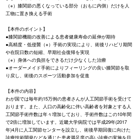
（※）膝関節の悪くなっている部分（おもに内側）だけを人
工物に置き換える手術
【本件のポイント】
●膝関節機能の改善による患者健康寿命の延伸が期待
●高精度・低侵襲（※）手術の実現により、術後リハビリ期間
や在院日数の短縮、早期社会復帰を実現
（※）身体への負担をできるだけ少なくした治療
●オーダーメイド手術によりフィーリングの良い膝関節を取
り戻し、術後のスポーツ活動参加を促進
【本件の内容】
わが国では毎年約15万例の患者さんが人工関節手術を受けて
おります。また、人口の高齢化に伴い高齢者を対象とする人
工関節手術件数は年々増加しており、手術件数はこの10年間
で2倍に増加しています。近畿大学病院では平成29年(2017
年)4月に人工関節センターを設立し、術後早期回復に向けた
診療技術開発などを通じた患者満足度の高い診療の実施を目