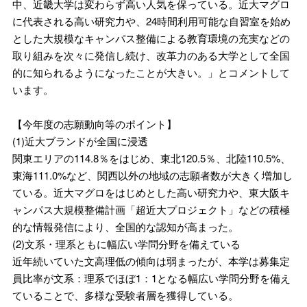
中、近畿大学は変わらず高い人気を保っている。近大マグロ
に代表される高い研究力や、24時間利用可能な自習室を始め
とした大規模なキャンパス整備による教育環境の充実などの
取り組みを次々に発信し続け、改革力のある大学として全国
的に知られるようになったことが大きい。」とコメントして
います。
【今年度の志願動向等のポイント】
(1)近大ブランドが全国に浸透
関東エリアの114.8％をはじめ、東北120.5％、北陸110.5%、
東海111.0%など、関西以外の地域の志願者数が大きく増加し
ている。近大マグロをはじめとした高い研究力や、東大阪キ
ャンパス大規模整備計画「超近大プロジェクト」などの積極
的な情報発信により、全国的な認知が高まった。
(2)文系・理系ともに幅広い学問分野を備えている
近年続いていた文高理低の傾向は弱まったが、本学は募集定
員比率が文系：理系でほぼ1：1となる幅広い学問分野を備え
ていることで、多様な受験者層を獲得している。