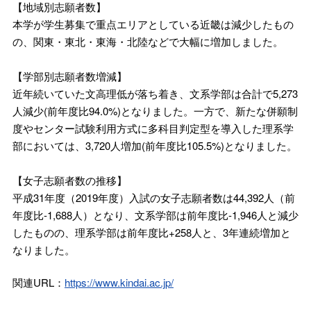
【地域別志願者数】
本学が学生募集で重点エリアとしている近畿は減少したもの
の、関東・東北・東海・北陸などで大幅に増加しました。
【学部別志願者数増減】
近年続いていた文高理低が落ち着き、文系学部は合計で5,273
人減少(前年度比94.0%)となりました。一方で、新たな併願制
度やセンター試験利用方式に多科目判定型を導入した理系学
部においては、3,720人増加(前年度比105.5%)となりました。
【女子志願者数の推移】
平成31年度（2019年度）入試の女子志願者数は44,392人（前
年度比-1,688人）となり、文系学部は前年度比-1,946人と減少
したものの、理系学部は前年度比+258人と、3年連続増加と
なりました。
関連URL：
https://www.kindai.ac.jp/