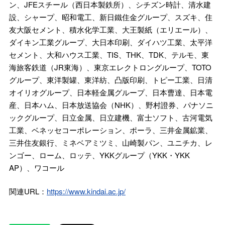
ン、JFEスチール（西日本製鉄所）、シチズン時計、清水建
設、シャープ、昭和電工、新日鐵住金グループ、スズキ、住
友大阪セメント、積水化学工業、大王製紙（エリエール）、
ダイキン工業グループ、大日本印刷、ダイハツ工業、太平洋
セメント、大和ハウス工業、TIS、THK、TDK、テルモ、東
海旅客鉄道（JR東海）、東京エレクトロングループ、TOTO
グループ、東洋製罐、東洋紡、凸版印刷、トピー工業、日清
オイリオグループ、日本軽金属グループ、日本曹達、日本電
産、日本ハム、日本放送協会（NHK）、野村證券、パナソニ
ックグループ、日立金属、日立建機、富士ソフト、古河電気
工業、ベネッセコーポレーション、ポーラ、三井金属鉱業、
三井住友銀行、ミネベアミツミ、山崎製パン、ユニチカ、レ
ンゴー、ローム、ロッテ、YKKグループ（YKK・YKK
AP）、ワコール
関連URL：
https://www.kindai.ac.jp/