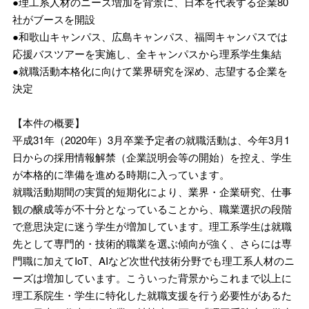
●理工系人材のニーズ増加を背景に、日本を代表する企業80
社がブースを開設
●和歌山キャンパス、広島キャンパス、福岡キャンパスでは
応援バスツアーを実施し、全キャンパスから理系学生集結
●就職活動本格化に向けて業界研究を深め、志望する企業を
決定
【本件の概要】
平成31年（2020年）3月卒業予定者の就職活動は、今年3月1
日からの採用情報解禁（企業説明会等の開始）を控え、学生
が本格的に準備を進める時期に入っています。
就職活動期間の実質的短期化により、業界・企業研究、仕事
観の醸成等が不十分となっていることから、職業選択の段階
で意思決定に迷う学生が増加しています。理工系学生は就職
先として専門的・技術的職業を選ぶ傾向が強く、さらには専
門職に加えてIoT、AIなど次世代技術分野でも理工系人材のニ
ーズは増加しています。こういった背景からこれまで以上に
理工系院生・学生に特化した就職支援を行う必要性があるた