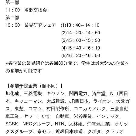
第一部
11：00 名刺交換会
第二部
13：30 業界研究フェア (1)13：40～14：10
(2)14：20～14：50
(3)15：00～15：30
(4)15：40～16：10
(5)16：20～16：50
※各企業の業界紹介は各回30分間で、学生は最大5つの企業へ
の参加が可能です
【参加予定企業（順不同）】
旭化成、三菱電機、キヤノン、関西電力、資生堂、NTT西日
本、キッコーマン、大成建設、JR西日本、ライオン、大阪ガ
ス、東芝、コマツ、村田製作所、コニカミノルタ、三菱自動
車工業、ヤフー、いすゞ自動車、岩谷産業、インテック、
SCSK、NECグループ、NTN、大林組、沖電気工業、オリッ
クスグループ、京セラ、近畿日本鉄道、クボタ、クラリオ