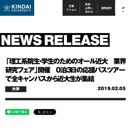
取材・
交通
お問い
資料請求
JP
アクセス
合わせ
「理工系院生・学生のためのオール近大 業界
研究フェア」開催 0泊3日の応援バスツアー
で全キャンパスから近大生が集結
2019.02.05
大学