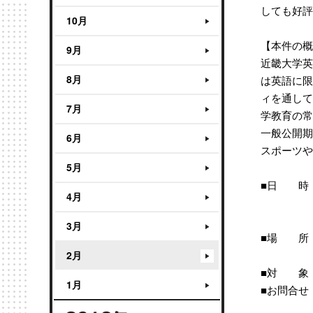
しても好評
10月
【本件の概
9月
近畿大学英
8月
は英語に限
ィを通して
7月
学教育の常
一般公開期
6月
スポーツや
5月
■日 時：
4月
午前の部：
（午前か
3月
■場 所：
（大阪府
2月
■対 象
1月
■お問合せ：近