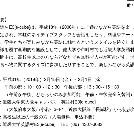
昨
要】
語村E3[e-cube]は、平成18年（2006年）に「遊びながら英
定され、常駐のネイティブスタッフと会話をしたり、料理やアー
、学生たちが楽しみながら英語に触れるというスタイルを確立しまし
識を覆す画期的な施設として、他大学や市町村でも近畿大学英語
間中は、高校生以上の方ならどなたでも無料で入村が可能です。
食べ物に関するクイズに参加したりすることで、楽しみながら英
平成31年（2019年）2月15日（金）～3月1日（金）
10：00～12：30 午後の部：13：00～15：30
午後、どちらかのみ参加可能、午前・午後完全入替制
近畿大学東大阪キャンパス 英語村E3[e-cube]
東大阪市小若江3-4-1、近鉄大阪線「長瀬駅」から徒歩約
：高校生以上の一般の方（入場無料、申込不要）
畿大学英語村E3[e-cube] TEL（06）4307-3082