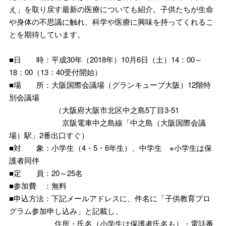
え」を取り戻す最新の医療についても紹介。子供たちが生命
や身体の不思議に触れ、科学や医療に興味を持ってくれるこ
とを期待しています。
■日 時：平成30年（2018年）10月6日（土）14：00～
18：00（13：40受付開始）
■場 所：大阪国際会議場（グランキューブ大阪）12階特
別会議場
（大阪府大阪市北区中之島5丁目3-51
京阪電車中之島線「中之島（大阪国際会議
場）駅」2番出口すぐ）
■対 象：小学生（4・5・6年生）、中学生 ※小学生は保
護者同伴
■定 員：20～25名
■参加費 ：無料
■申込方法：下記メールアドレスに、件名に「子供教育プロ
グラム参加申し込み」と記載し、
住所・氏名（小学生は保護者氏名も）・電話番