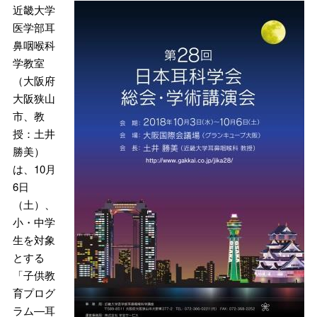
近畿大学
医学部耳
鼻咽喉科
学教室
（大阪府
大阪狭山
市、教
授：土井
勝美）
は、10月
6日
（土）、
小・中学
生を対象
とする
「子供教
育プログ
ラム―耳