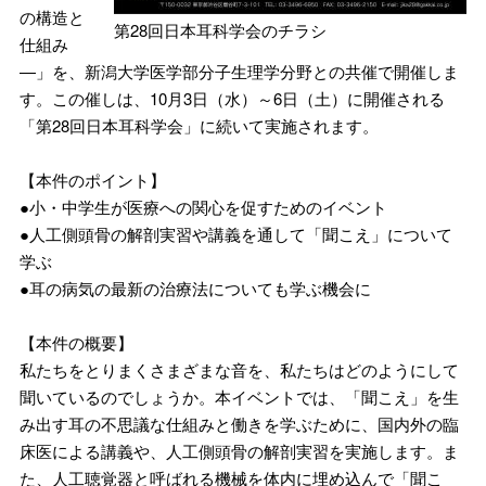
の構造と
第28回日本耳科学会のチラシ
仕組み
―」を、新潟大学医学部分子生理学分野との共催で開催しま
す。この催しは、10月3日（水）～6日（土）に開催される
「第28回日本耳科学会」に続いて実施されます。
【本件のポイント】
●小・中学生が医療への関心を促すためのイベント
●人工側頭骨の解剖実習や講義を通して「聞こえ」について
学ぶ
●耳の病気の最新の治療法についても学ぶ機会に
【本件の概要】
私たちをとりまくさまざまな音を、私たちはどのようにして
聞いているのでしょうか。本イベントでは、「聞こえ」を生
み出す耳の不思議な仕組みと働きを学ぶために、国内外の臨
床医による講義や、人工側頭骨の解剖実習を実施します。ま
た、人工聴覚器と呼ばれる機械を体内に埋め込んで「聞こ