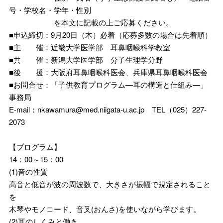
号・学校名・学年・性別
を本文に記載の上ご応募ください。
■申込締切：9月20日（木）必着（応募多数の場合は先着順）
■主 催：近畿大学医学部 耳鼻咽喉科学教室
■共 催：新潟大学医学部 分子生理学分野
■後 援：大阪府耳鼻咽喉科医会、兵庫県耳鼻咽喉科医会
■お問合せ：「子供教育プログラム―耳の構造と仕組み―」
事務局
E-mail：nkawamura@med.niigata-u.ac.jp TEL（025）227-
2073
【プログラム】
14：00～15：00
(1)音の性質
高音と低音が波の周波数で、大きさが振幅で規定されること
を
木琴やモノコード、音叉(おんさ)を使いながら学びます。
(2)耳のしくみと働き