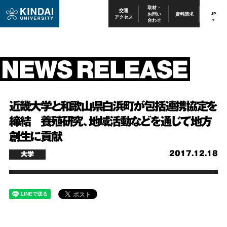
取材・
交通
お問い
資料請求
JP
アクセス
合わせ
近畿大学と和歌山県白浜町が包括連携協定を
締結 養殖研究、地域活動などを通じて地方
創生に貢献
2017.12.18
大学