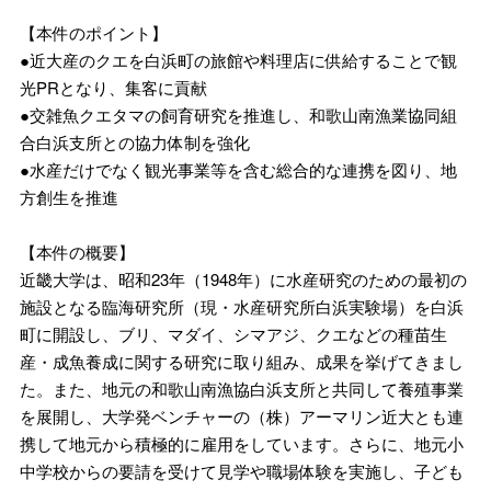
【本件のポイント】
●近大産のクエを白浜町の旅館や料理店に供給することで観
光PRとなり、集客に貢献
●交雑魚クエタマの飼育研究を推進し、和歌山南漁業協同組
合白浜支所との協力体制を強化
●水産だけでなく観光事業等を含む総合的な連携を図り、地
方創生を推進
【本件の概要】
近畿大学は、昭和23年（1948年）に水産研究のための最初の
施設となる臨海研究所（現・水産研究所白浜実験場）を白浜
町に開設し、ブリ、マダイ、シマアジ、クエなどの種苗生
産・成魚養成に関する研究に取り組み、成果を挙げてきまし
た。また、地元の和歌山南漁協白浜支所と共同して養殖事業
を展開し、大学発ベンチャーの（株）アーマリン近大とも連
携して地元から積極的に雇用をしています。さらに、地元小
中学校からの要請を受けて見学や職場体験を実施し、子ども