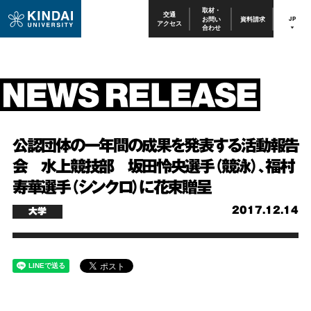
取材・
交通
お問い
資料請求
JP
アクセス
合わせ
公認団体の一年間の成果を発表する活動報告
会 水上競技部 坂田怜央選手（競泳）、福村
寿華選手（シンクロ）に花束贈呈
2017.12.14
大学