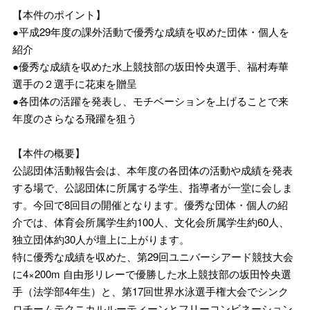
【本件のポイント】
●平成29年度の課外活動で優秀な成績を収めた団体・個人を
紹介
●優秀な成績を収めた水上競技部の坂田怜央選手、福村寿華
選手の２選手に花束を贈呈
●各団体の活躍を発表し、モチベーションを上げることで来
年度のさらなる飛躍を狙う
【本件の概要】
公認団体活動報告会は、本年度の各団体の活動や成績を発表
する場で、公認団体に所属する学生、指導者が一堂に会しま
す。今回で8回目の開催となります。優秀な団体・個人の紹
介では、体育会所属学生約100人、文化会所属学生約60人、
独立団体約30人が壇上に上がります。
特に優秀な成績を収めた、第29回ユニバーシアード競技大会
に4×200m 自由形リレーで優勝した水上競技部の坂田怜央選
手（法学部4年生）と、第17回世界水泳選手権大会でシンク
ロチームテクニカルルーティーンとフリーコンビネーション