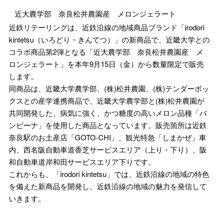
近大農学部 奈良松井農園産 メロンジェラート
近鉄リテーリングは、近鉄沿線の地域商品ブランド「irodori
kintetsu（いろどり・きんてつ）」の新商品で、近畿大学との
コラボ商品第2弾となる「近大農学部 奈良松井農園産 メ
ロンジェラート」を本年9月15日（金）から数量限定で販売
します。
同商品は、近畿大学農学部、(株)松井農園、(株)テンダーボッ
クスとの産学連携商品で、近畿大学農学部と(株)松井農園が
共同開発した、病気に強く、かつ糖度の高いメロン品種「バ
ンビーナ」を使用した商品となっています。販売箇所は近鉄
奈良駅のお土産店「GOTO-CHI」、観光特急「しまかぜ」車
内、西名阪自動車道香芝サービスエリア（上り・下り）、阪
和自動車道岸和田サービスエリア下りです。
これからも、「irodori kintetsu」では、近鉄沿線の地域の特色
を備えた新商品を開発し、近鉄沿線の地域の魅力を発信して
いきます。