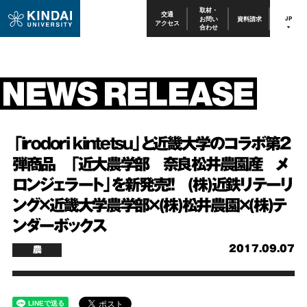
取材・
交通
お問い
資料請求
JP
アクセス
合わせ
「irodori kintetsu」と近畿大学のコラボ第２
弾商品 「近大農学部 奈良松井農園産 メ
ロンジェラート」を新発売！！ (株)近鉄リテーリ
ング×近畿大学農学部×(株)松井農園×(株)テ
ンダーボックス
2017.09.07
農