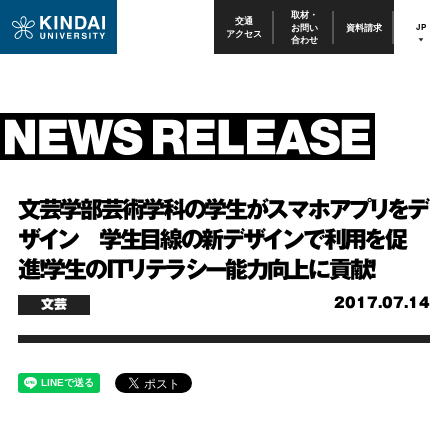
取材・
交通
お問い
資料請求
JP
アクセス
合わせ
文芸学部芸術学科の学生がスマホアプリをデ
ザイン 学生目線の新デザインで利用を促
進！学生のITリテラシー能力向上に貢献！
2017.07.14
文芸