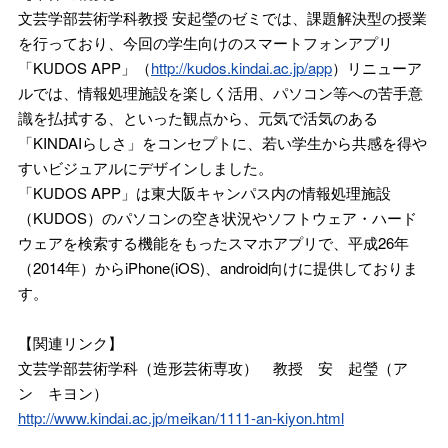
文芸学部芸術学科教授 安起瑩のゼミでは、課題解決型の授業
を行っており、今回の学生向けのスマートフォンアプリ
「KUDOS APP」（
http://kudos.kindai.ac.jp/app
）リニューア
ルでは、情報処理施設を楽しく活用、パソコン等への苦手意
識を払拭する、といった観点から、元気で活気のある
「KINDAIらしさ」をコンセプトに、若い学生から共感を得や
すいビジュアルにデザインしました。
「KUDOS APP」は東大阪キャンパス内の情報処理施設
（KUDOS）のパソコンの空き状況やソフトウェア・ハード
ウェアを検索する機能をもったスマホアプリで、平成26年
（2014年）からiPhone(iOS)、android向けに提供しておりま
す。
【関連リンク】
文芸学部芸術学科（造形芸術専攻） 教授 安 起瑩（ア
ン キヨン）
http://www.kindai.ac.jp/meikan/1111-an-kiyon.html