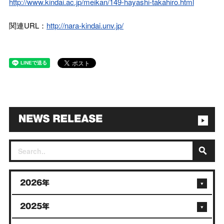
http://www.kindai.ac.jp/meikan/149-hayashi-takahiro.html
関連URL：
http://nara-kindai.unv.jp/
2026年
2025年