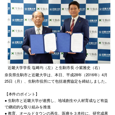
近畿大学学長 塩﨑均（左）と生駒市長 小紫雅史（右）
奈良県生駒市と近畿大学は、本日、平成28年（2016年）4月
25日（月）、生駒市役所にて包括連携協定を締結しました。
【本件のポイント】
● 生駒市と近畿大学が連携し、地域創生や人材育成など有益
で継続的な取り組みを推進
● 教育、オールドタウンの再生、医療を３本柱に、研究成果