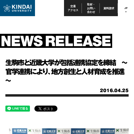
取材・
交通
お問い
資料請求
JP
アクセス
合わせ
生駒市と近畿大学が包括連携協定を締結 ～
官学連携により、地方創生と人材育成を推進
～
2016.04.25