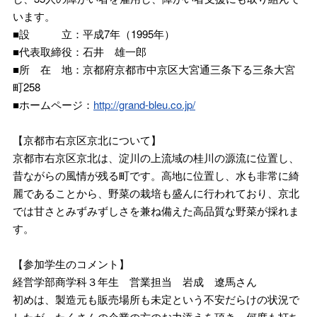
います。
■設 立：平成7年（1995年）
■代表取締役：石井 雄一郎
■所 在 地：京都府京都市中京区大宮通三条下る三条大宮
町258
■ホームページ：
http://grand-bleu.co.jp/
【京都市右京区京北について】
京都市右京区京北は、淀川の上流域の桂川の源流に位置し、
昔ながらの風情が残る町です。高地に位置し、水も非常に綺
麗であることから、野菜の栽培も盛んに行われており、京北
では甘さとみずみずしさを兼ね備えた高品質な野菜が採れま
す。
【参加学生のコメント】
経営学部商学科３年生 営業担当 岩成 遼馬さん
初めは、製造元も販売場所も未定という不安だらけの状況で
したが、たくさんの企業の方のお力添えを頂き、何度も打ち