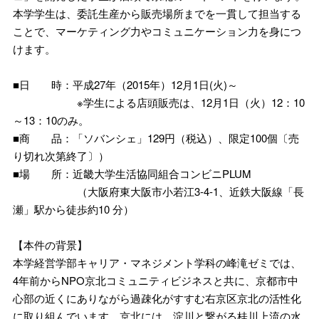
本学学生は、委託生産から販売場所までを一貫して担当する
ことで、マーケティング力やコミュニケーション力を身につ
けます。
■日 時：平成27年（2015年）12月1日(火)～
※学生による店頭販売は、12月1日（火）12：10
～13：10のみ。
■商 品：「ソバンシェ」129円（税込）、限定100個〔売
り切れ次第終了〕）
■場 所：近畿大学生活協同組合コンビニPLUM
（大阪府東大阪市小若江3-4-1、近鉄大阪線「長
瀬」駅から徒歩約10 分）
【本件の背景】
本学経営学部キャリア・マネジメント学科の峰滝ゼミでは、
4年前からNPO京北コミュニティビジネスと共に、京都市中
心部の近くにありながら過疎化がすすむ右京区京北の活性化
に取り組んでいます。京北には、淀川と繋がる桂川上流の水