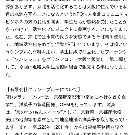
源があります。京北を活性化することは大阪に住んでいる私
達の水源を守ることになるというNPO法人京北コミュニティ
ビジネスの方のお話を聞き、学生たちが感銘を受けたことが
きっかけで、活性化プロジェクトに参画することになりまし
た。現在、京北では水質の良さを実感できるそば粉を使用し
て、地域活性化をめざす活動が行われています。そば粉とい
うシンプルな材料を用い、学生目線で商品化したフィナンシ
ェ『ソバンシェ』をグランフロント大阪で販売し、第二弾と
して、今回は近畿大学生活協同組合で販売する事になりまし
た。
【有限会社グラン・ブルーについて】
(有)グラン・ブルーは、京都府京都市中京区に本社を置く企
業で、洋菓子の製造開発、OEMを行っています。製菓
は、"京の地のもんスイーツ"として、京野菜・京都産米粉・
美山の地卵等を素材として地産地消の洋菓子を取り扱ってい
ます。また、平成23年（2011年）からは福祉事務所を設立
し、35人の障がい者を雇用し、障がい者支援にも取り組んで