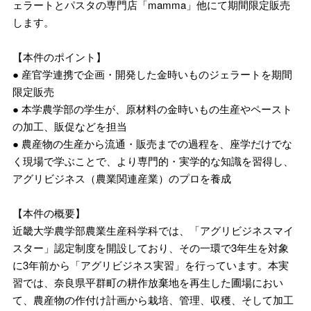
ェラートとパスタの専門店「mamma」他にて期間限定販売
します。
【本件のポイント】
● 産官学連携で企画・開発した金時いものジェラートを期間
限定販売
● 本学農学部の学生が、原材料の金時いもの生産やペースト
の加工、販促などを担当
● 農産物の生産から流通・販売までの過程を、座学だけでな
く現場で学ぶことで、より専門的・実学的な知識を習得し、
アグリビジネス（農業関連産業）のプロを養成
【本件の概要】
近畿大学農学部農業生産科学科では、「アグリビジネスマイ
スター」認定制度を開設しており、その一環で3年生を対象
に3年前から「アグリビジネス実習」を行っています。本実
習では、奈良県平群町の耕作放棄地を再生した圃場におい
て、農産物の作付け計画から栽培、管理、収穫、そして加工