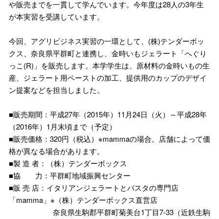
や販売までを一貫して学んでいます。今年度は28人の3年生
が本実習を受講しています。
今回、アグリビジネス実習の一環として、(株)テンダーボッ
クス、奈良県平群町と連携し、金時いもジェラート「へぐり
っこ(R)」を販売します。本学学生は、原材料の金時いもの生
産、ジェラート用ペーストの加工、提供用のカップのデザイ
ン提案などを担当しました。
■販売期間：平成27年（2015年）11月24日（火）～平成28年
（2016年）1月末頃まで（予定）
■販売価格：320円（税込）※mammaの場合。店舗によって価
格が異なる場合があります。
■製 造 者：（株）テンダーボックス
■協 力：平群町地域振興センター
■販 売 店：イタリアンジェラートとパスタの専門店
「mamma」※（株）テンダーボックス直営店
奈良県生駒郡平群町菊美台1丁目7-33（近鉄生駒