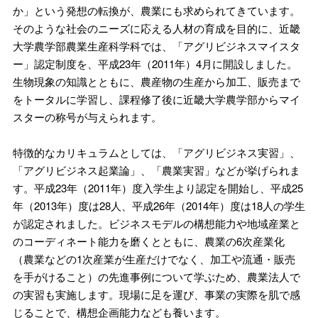
か」という発想の転換が、農業にも求められてきています。
そのような社会のニーズに応える人材の育成を目的に、近畿
大学農学部農業生産科学科では、「アグリビジネスマイスタ
ー」認定制度を、平成23年（2011年）4月に開設しました。
生物現象の知識とともに、農産物の生産から加工、販売まで
をトータルに学習し、課程修了後に近畿大学農学部からマイ
スターの称号が与えられます。
特徴的なカリキュラムとしては、「アグリビジネス実習」、
「アグリビジネス起業論」、「農業実習」などが挙げられま
す。平成23年（2011年）度入学生より認定を開始し、平成25
年（2013年）度は28人、平成26年（2014年）度は18人の学生
が認定されました。ビジネスモデルの構想能力や地域産業と
のコーディネート能力を磨くとともに、農業の6次産業化
（農業などの1次産業が生産だけでなく、加工や流通・販売
を手がけること）の先進事例について学ぶため、農業法人で
の実習も実施します。現場に足を運び、事業の実際を肌で感
じることで、構想企画能力なども養います。