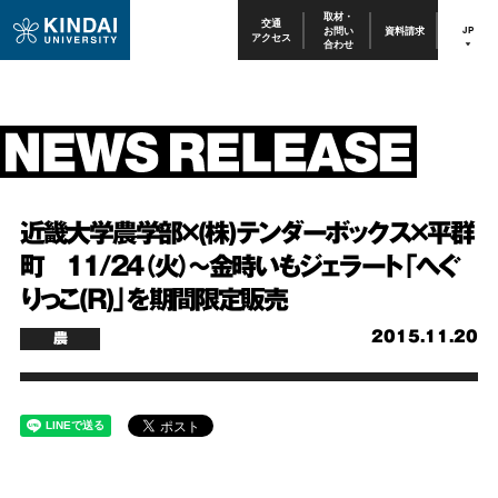
取材・
交通
お問い
資料請求
JP
アクセス
合わせ
近畿大学農学部×(株)テンダーボックス×平群
町 11/24（火）～金時いもジェラート「へぐ
りっこ(R)」を期間限定販売
2015.11.20
農