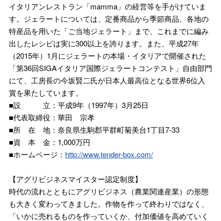
イタリアンレストラン「mamma」の経営等を手がけていま
す。ジェラートについては、定番商品から季節商品、各地の
特産品を用いた「ご当地ジェラート」まで、これまでに編み
出したレシピは実に300以上を誇ります。また、平成27年
（2015年）1月にジェラートの本場・イタリアで開催された
「第36回SIGAイタリア国際ジェラートコンテスト」自由部門
にて、工房長の今坂賢二氏が日本人最高位となる世界6位入
賞を果たしています。
■設 立：平成9年（1997年）3月25日
■代表取締役：華田 宗孝
■所 在 地：奈良県生駒郡平群町菊美台1丁目7-33
■資 本 金：1,000万円
■ホームページ：
http://www.tender-box.com/
【アグリビジネスマイスター認定制度】
時代の流れとともにアグリビジネス（農業関連産業）の形態
も大きく変わってきました。作物を作って終わりではなく、
「いかに売れるものを作っていくか、付加価値を高めていく