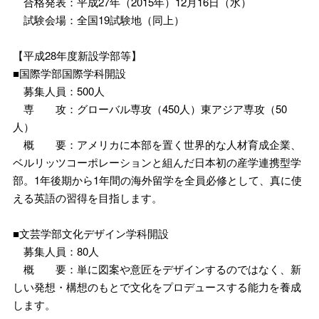
合格発表：平成27年（2015年）12月16日（水）
試験会場：全国19試験地（同上）
【平成28年度新設学部等】
■国際学部国際学科開設
募集人員：500人
専 攻：グローバル専攻（450人）東アジア専攻（50
人）
概 要：アメリカに本部を置く世界的な人材育成企業、
ベルリッツコーポレーションと組んだ日本初の産学連携型学
部。1年後期から1年間の海外留学を全員必修として、真に使
える英語の習得を目指します。
■文芸学部文化デザイン学科開設
募集人員：80人
概 要：単に図案や意匠をデザインするのではなく、新
しい発想・構想のもとで文化をプロデュースする能力を養成
します。