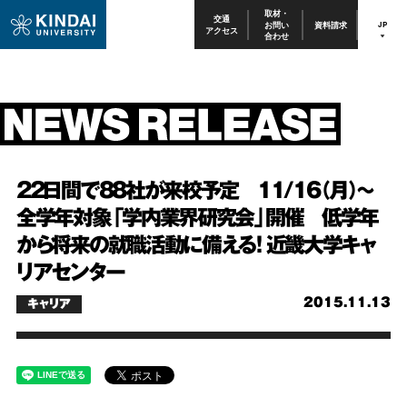
取材・
交通
お問い
資料請求
JP
アクセス
合わせ
22日間で88社が来校予定 11/16（月）～
全学年対象「学内業界研究会」開催 低学年
から将来の就職活動に備える！ 近畿大学キャ
リアセンター
2015.11.13
キャリア