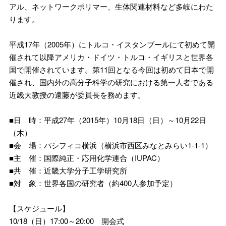
アル、ネットワークポリマー、生体関連材料など多岐にわた
ります。
平成17年（2005年）にトルコ・イスタンブールにて初めて開
催されて以降アメリカ・ドイツ・トルコ・イギリスと世界各
国で開催されています。第11回となる今回は初めて日本で開
催され、国内外の高分子科学の研究における第一人者である
近畿大教授の遠藤が委員長を務めます。
■日 時：平成27年（2015年）10月18日（日）～10月22日
（木）
■会 場：パシフィコ横浜（横浜市西区みなとみらい1-1-1）
■主 催：国際純正・応用化学連合（IUPAC）
■共 催：近畿大学分子工学研究所
■対 象：世界各国の研究者（約400人参加予定）
【スケジュール】
10/18（日）17:00～20:00 開会式