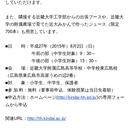
していただけます。
また、隣接する近畿大学工学部からの出張ブースや、近畿大
学の附属農場で育てた近大みかんで作ったジュース（限定
700本）も用意しています。
■日 時：平成27年（2015年）8月2日（日）
午前の部（中学生対象）9：30～
午後の部（小学生対象）13：30～
■会 場：近畿大学附属広島高等学校・中学校東広島校
（広島県東広島市高屋うめの辺2番）
■対 象：小学生、中学生、保護者
■参 加 料：無料（要事前申込、体験授業は当日先着順）
■申込方法：ホームページ(
http://kindai-hh.ed.jp/
)の専用フォー
ムから申込
関連URL：
http://hh.kindai.ac.jp/