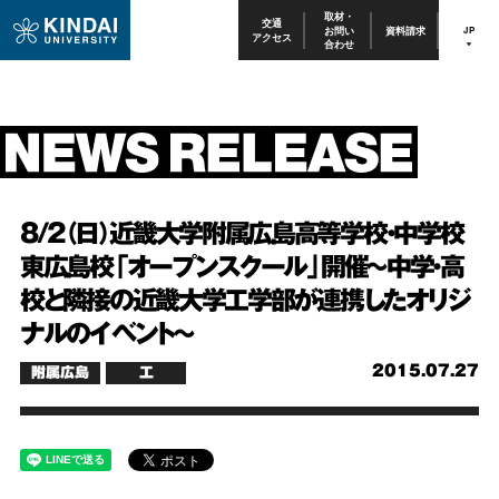
取材・
交通
お問い
資料請求
JP
アクセス
合わせ
8/2（日）近畿大学附属広島高等学校・中学校
東広島校「オープンスクール」開催～中学・高
校と隣接の近畿大学工学部が連携したオリジ
ナルのイベント～
2015.07.27
附属広島
工