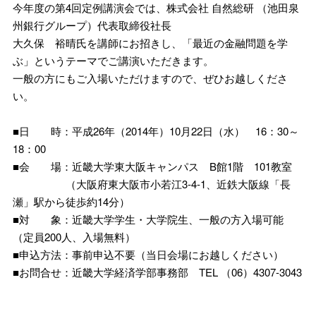
今年度の第4回定例講演会では、株式会社 自然総研 （池田泉
州銀行グループ）代表取締役社長
大久保 裕晴氏を講師にお招きし、「最近の金融問題を学
ぶ」というテーマでご講演いただきます。
一般の方にもご入場いただけますので、ぜひお越しくださ
い。
■日 時：平成26年（2014年）10月22日（水） 16：30～
18：00
■会 場：近畿大学東大阪キャンパス B館1階 101教室
（大阪府東大阪市小若江3-4-1、近鉄大阪線「長
瀬」駅から徒歩約14分）
■対 象：近畿大学学生・大学院生、一般の方入場可能
（定員200人、入場無料）
■申込方法：事前申込不要（当日会場にお越しください）
■お問合せ：近畿大学経済学部事務部 TEL （06）4307-3043