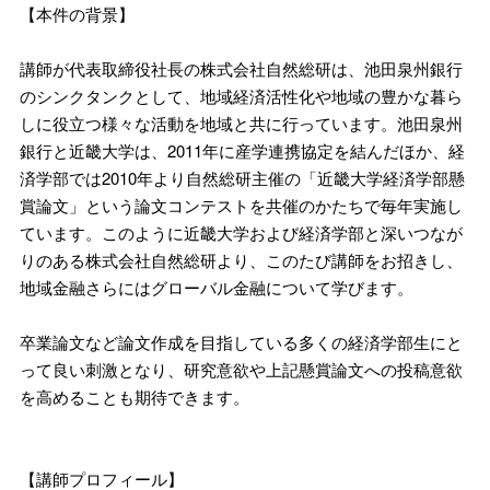
【本件の背景】
講師が代表取締役社長の株式会社自然総研は、池田泉州銀行
のシンクタンクとして、地域経済活性化や地域の豊かな暮ら
しに役立つ様々な活動を地域と共に行っています。池田泉州
銀行と近畿大学は、2011年に産学連携協定を結んだほか、経
済学部では2010年より自然総研主催の「近畿大学経済学部懸
賞論文」という論文コンテストを共催のかたちで毎年実施し
ています。このように近畿大学および経済学部と深いつなが
りのある株式会社自然総研より、このたび講師をお招きし、
地域金融さらにはグローバル金融について学びます。
卒業論文など論文作成を目指している多くの経済学部生にと
って良い刺激となり、研究意欲や上記懸賞論文への投稿意欲
を高めることも期待できます。
【講師プロフィール】