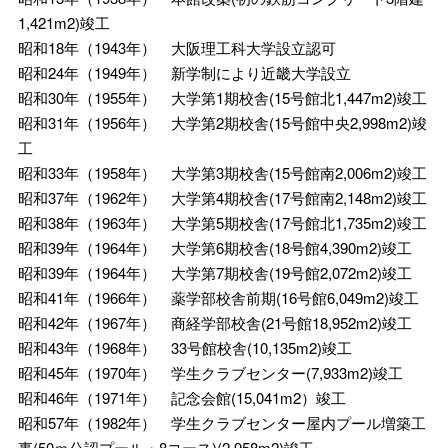
1,421m2)竣工
昭和18年（1943年） 大阪理工科大学設立認可
昭和24年（1949年） 新学制により近畿大学設立
昭和30年（1955年） 大学第1期校舎(15号館北1,447m2)竣工
昭和31年（1956年） 大学第2期校舎(15号館中央2,998m2)竣
工
昭和33年（1958年） 大学第3期校舎(15号館南2,006m2)竣工
昭和37年（1962年） 大学第4期校舎(17号館南2,148m2)竣工
昭和38年（1963年） 大学第5期校舎(17号館北1,735m2)竣工
昭和39年（1964年） 大学第6期校舎(18号館4,390m2)竣工
昭和39年（1964年） 大学第7期校舎(19号館2,072m2)竣工
昭和41年（1966年） 薬学部校舎前期(16号館6,049m2)竣工
昭和42年（1967年） 商経学部校舎(21号館18,952m2)竣工
昭和43年（1968年） 33号館校舎(10,135m2)竣工
昭和45年（1970年） 学生クラブセンター(7,933m2)竣工
昭和46年（1971年） 記念会館(15,041m2）竣工
昭和57年（1982年） 学生クラブセンター屋内プール増築工
事(50ｍ公認プール・8コース)(2,958m2)竣工