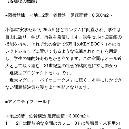
【各建物の機能】
●図書館棟 ＜地上2階 鉄骨造 延床面積：8,500m2＞
小部屋"実学セル″が25カ所ほどランダムに配置され、学生は
自由に語り、学び、情報を発信します。実学セルは図書館の
機能を持ち、それぞれの合計で6万冊のKEY BOOK（本のセ
レクトショップに置いてあるような洗練された本）を用意
し、学生の知的好奇心をかき立てます。この空間はオール近
大として取り組む、21世紀型の社会的諸問題に立ち向かう
「選抜型プロジェクトセル」です。
「近大マグロ」「バイオコークス」に続く、本学にしかでき
ない課題解決策を導き出す空間となります。
■アメニティフィールド
＜地上3階 鉄骨構造 延床面積：3,000m2＞
1Ｆ・2Ｆは開放的な空間のカフェ、3Ｆは教職員・来客用の