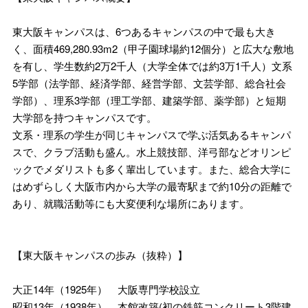
東大阪キャンパスは、6つあるキャンパスの中で最も大き
く、面積469,280.93m2（甲子園球場約12個分）と広大な敷地
を有し、学生数約2万2千人（大学全体では約3万1千人）文系
5学部（法学部、経済学部、経営学部、文芸学部、総合社会
学部）、理系3学部（理工学部、建築学部、薬学部）と短期
大学部を持つキャンパスです。
文系・理系の学生が同じキャンパスで学ぶ活気あるキャンパ
スで、クラブ活動も盛ん。水上競技部、洋弓部などオリンピ
ックでメダリストも多く輩出しています。また、総合大学に
はめずらしく大阪市内から大学の最寄駅まで約10分の距離で
あり、就職活動等にも大変便利な場所にあります。
【東大阪キャンパスの歩み（抜粋）】
大正14年（1925年） 大阪専門学校設立
昭和13年（1938年） 本館改築(初の鉄筋コンクリート3階建