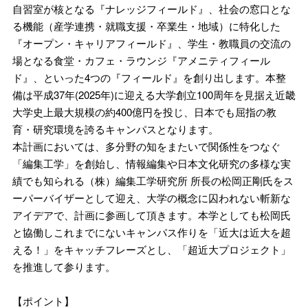
自習室が核となる『ナレッジフィールド』、社会の窓口とな
る機能（産学連携・就職支援・卒業生・地域）に特化した
『オープン・キャリアフィールド』、学生・教職員の交流の
場となる食堂・カフェ・ラウンジ『アメニティフィール
ド』、といった4つの『フィールド』を創り出します。本整
備は平成37年(2025年)に迎える大学創立100周年を見据え近畿
大学史上最大規模の約400億円を投じ、日本でも屈指の教
育・研究環境を誇るキャンパスとなります。
本計画においては、多分野の知をまたいで関係性をつなぐ
「編集工学」を創始し、情報編集や日本文化研究の多様な実
績でも知られる（株）編集工学研究所 所長の松岡正剛氏をス
ーパーバイザーとして迎え、大学の概念に囚われない斬新な
アイデアで、計画に参画して頂きます。本学としても松岡氏
と協働しこれまでにないキャンパス作りを「近大は近大を超
える！」をキャッチフレーズとし、「超近大プロジェクト」
を推進して参ります。
【ポイント】