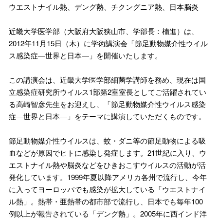
ウエストナイル熱、デング熱、チクングニア熱、日本脳炎
近畿大学医学部（大阪府大阪狭山市、学部長：楠進）は、
2012年11月15日（木）に学術講演会「節足動物媒介性ウイル
ス感染症―世界と日本―」を開催いたします。
この講演会は、近畿大学医学部細菌学講師を務め、現在は国
立感染症研究所ウイルス1部第2室室長としてご活躍されてい
る高崎智彦先生をお迎えし、「節足動物媒介性ウイルス感染
症―世界と日本―」をテーマに講演していただくものです。
節足動物媒介性ウイルスは、蚊・ダニ等の節足動物による吸
血などが原因でヒトに感染し発症します。21世紀に入り、ウ
エストナイル熱や脳炎などをひきおこすウイルスの活動が活
発化しています。1999年夏以降アメリカ各州で流行し、今年
に入ってヨーロッパでも感染が拡大している「ウエストナイ
ル熱」。熱帯・亜熱帯の都市部で流行し、日本でも毎年100
例以上が報告されている「デング熱」。2005年に西インド洋