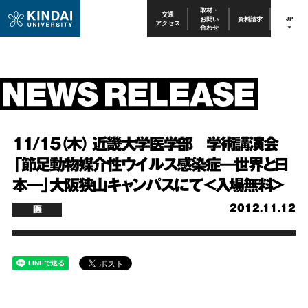
取材・
交通
お問い
資料請求
JP
アクセス
合わせ
11/15（木） 近畿大学医学部 学術講演会
「節足動物媒介性ウイルス感染症―世界と日
本―」大阪狭山キャンパスにて＜入場無料＞
2012.11.12
医