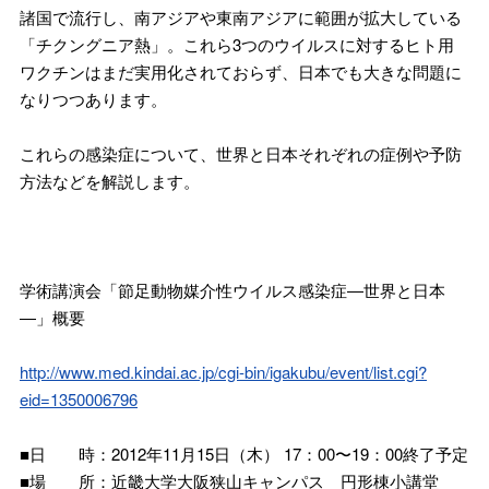
諸国で流行し、南アジアや東南アジアに範囲が拡大している
「チクングニア熱」。これら3つのウイルスに対するヒト用
ワクチンはまだ実用化されておらず、日本でも大きな問題に
なりつつあります。
これらの感染症について、世界と日本それぞれの症例や予防
方法などを解説します。
学術講演会「節足動物媒介性ウイルス感染症―世界と日本
―」概要
http://www.med.kindai.ac.jp/cgi-bin/igakubu/event/list.cgi?
eid=1350006796
■日 時：2012年11月15日（木） 17：00〜19：00終了予定
■場 所：近畿大学大阪狭山キャンパス 円形棟小講堂