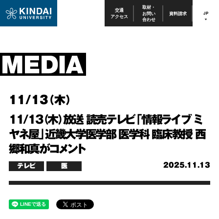
取材・
交通
お問い
資料請求
JP
アクセス
合わせ
11/13（木）
11/13（木）放送 読売テレビ「情報ライブ ミ
ヤネ屋」近畿大学医学部 医学科 臨床教授 西
郷和真がコメント
2025.11.13
テレビ
医