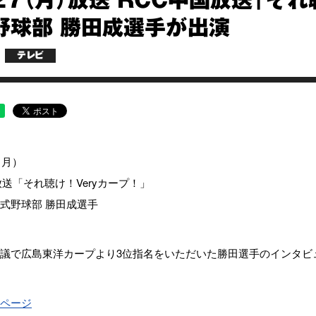
27（月）放送 RCC中国放送「それ
野球部 勝田成選手が出演
テレビ
（月）
放送「それ聴け！Veryカープ！」
式野球部 勝田成選手
議で広島東洋カープより3位指名をいただいた勝田選手のインタビ
ページ