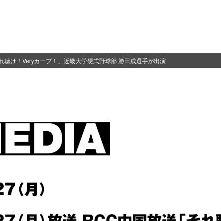
「それ聴け！Veryカープ！」近畿大学硬式野球部 勝田成選手が出演
27（月）