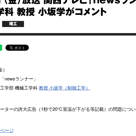
11（金）放送 関西テレビ「news
学科 教授 小坂学がコメント
理工
金）
「newsランナー」
工学部 機械工学科
教授 小坂学（制御工学）
ーターの誇大広告（1秒で20℃室温が下がる等記載）の問題につ
ページ