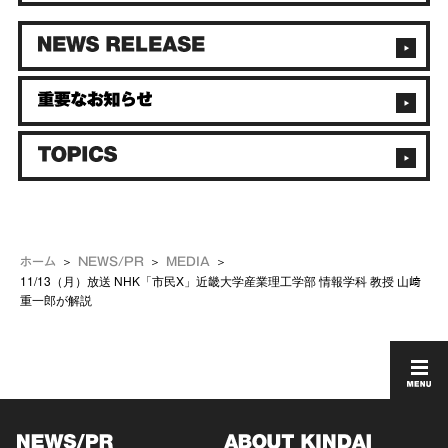
ホーム
NEWS/PR
MEDIA
11/13（月）放送 NHK「市民X」近畿大学産業理工学部 情報学科 教授 山﨑
重一郎が解説