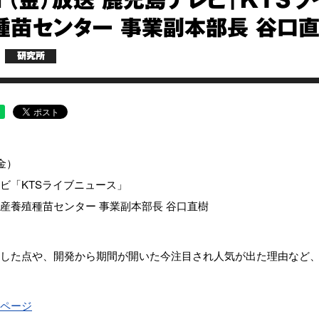
21（金）放送 鹿児島テレビ「KTS
種苗センター 事業副本部長 谷口
研究所
金）
ビ「KTSライブニュース」
産養殖種苗センター 事業副本部長 谷口直樹
した点や、開発から期間が開いた今注目され人気が出た理由など
ページ