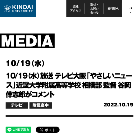
取材・
交通
お問い
資料請求
JP
アクセス
合わせ
10/19（水）
10/19（水）放送 テレビ大阪「やさしいニュー
ス」近畿大学附属高等学校 相撲部 監督 谷岡
倖志郎がコメント
2022.10.19
テレビ
附属高中