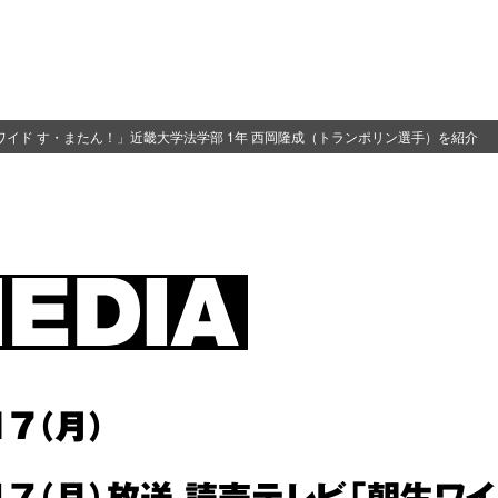
生ワイド す・またん！」近畿大学法学部 1年 西岡隆成（トランポリン選手）を紹介
17（月）