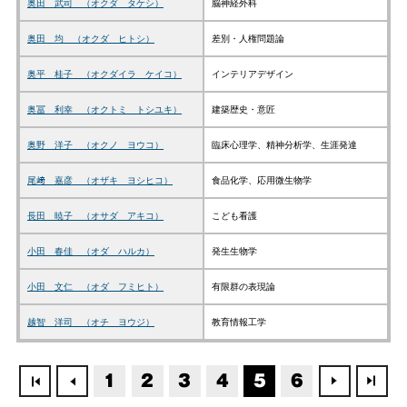
奥田 武司 （オクダ タケシ）
脳神経外科
奥田 均 （オクダ ヒトシ）
差別・人権問題論
奥平 桂子 （オクダイラ ケイコ）
インテリアデザイン
奥冨 利幸 （オクトミ トシユキ）
建築歴史・意匠
奥野 洋子 （オクノ ヨウコ）
臨床心理学、精神分析学、生涯発達
尾﨑 嘉彦 （オザキ ヨシヒコ）
食品化学、応用微生物学
長田 暁子 （オサダ アキコ）
こども看護
小田 春佳 （オダ ハルカ）
発生生物学
小田 文仁 （オダ フミヒト）
有限群の表現論
越智 洋司 （オチ ヨウジ）
教育情報工学
1
2
3
4
5
6