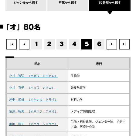
ジャンルから探す
所属から探す
50音順から探す
「オ」 80名
1
2
3
4
5
6
氏名
専門
小川 智弘 （オガワ トモヒロ）
生物学
小川 直子 （オガワ ナオコ）
栄養教育学
沖中 知雄 （オキナカ トモオ）
材料力学
荻原 昭夫 （オギハラ アキオ）
メディア情報処理
労働・福祉政策、ジェンダー論、メディ
奥田 祥子 （オクダ ショウコ）
ア論、医療社会学