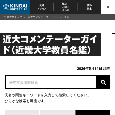
取材・
交通
資料
お問い
JP
アクセス
請求
合わせ
近畿大学トップ
近大コメンテーターガイド
オ行
近大コメンテーターガイ
ド（近畿大学教員名鑑）
2026年5月14日 現在
氏名や関連キーワードを入力して検索してください。
ひらがな検索も可能です。