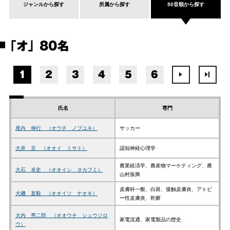
ジャンルから探す
所属から探す
50音順から探す
「オ」 80名
1
2
3
4
5
6
氏名
専門
尾内 伸行 （オウチ ノブユキ）
サッカー
大井 京 （オオイ ミサト）
認知神経心理学
農業経済学、農産物マーケティング、農
大石 卓史 （オオイシ タカフミ）
山村振興
皮膚科一般、白斑、接触皮膚炎、アトピ
大磯 直毅 （オオイソ ナオキ）
ー性皮膚炎、乾癬
大内 秀二郎 （オオウチ シュウジロ
家電流通、家電製品の歴史
ウ）