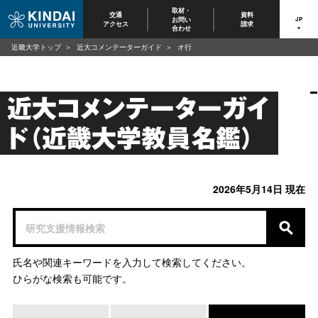
取材・
交通
資料
お問い
JP
アクセス
請求
合わせ
近畿大学トップ
近大コメンテーターガイド
オ行
近大コメンテーターガイ
ド（近畿大学教員名鑑）
2026年5月14日 現在
氏名や関連キーワードを入力して検索してください。
ひらがな検索も可能です。