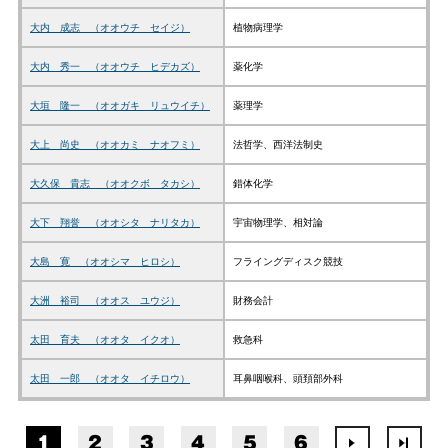
大内 成志 （オオウチ セイジ）
植物病理学
大内 秀一 （オオウチ ヒデカズ）
薬化学
大垣 隆一 （オオガキ リュウイチ）
薬理学
大上 尚史 （オオカミ ナオフミ）
法哲学、西洋法制史
大久保 貴志 （オオクボ タカシ）
錯体化学
大下 翔誉 （オオシタ ナリタカ）
宇宙物理学、相対論
大島 寛 （オオシマ ヒロシ）
フライングディスク競技
大洲 裕司 （オオス ユウジ）
財務会計
太田 育夫 （オオタ イクオ）
救急科
太田 一郎 （オオタ イチロウ）
耳鼻咽喉科、頭頚部外科
1
2
3
4
5
6