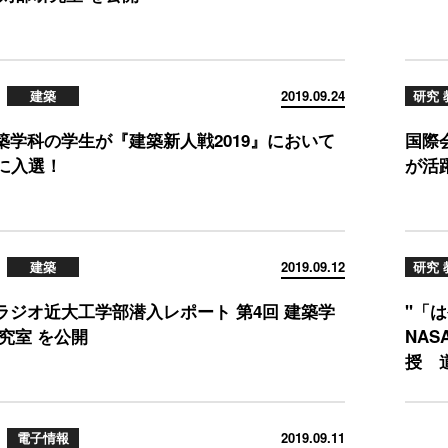
建築
2019.09.24
研究 
築学科の学生が『建築新人戦2019』において
国際会
6に入選！
が活躍！
建築
2019.09.12
研究 
ラジオ近大工学部潜入レポート 第4回 建築学
"「
究室 を公開
NA
授 
電子情報
2019.09.11