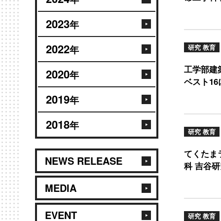
2023
年
2022
研究 教育
年
工学部建
2020
年
ベスト1
2019
年
2018
年
研究 教育
てくたま
NEWS RELEASE
科 吉谷研
MEDIA
EVENT
研究 教育