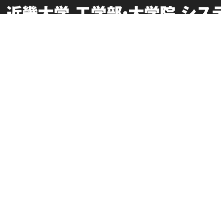
近畿大学 工学部・大学院 シ
English
採用情報
在学生向け情報
このサイトについて
卒業生向け情報
個人情報の取り扱い
交通アクセス
サイトマップ
お問い合わせ