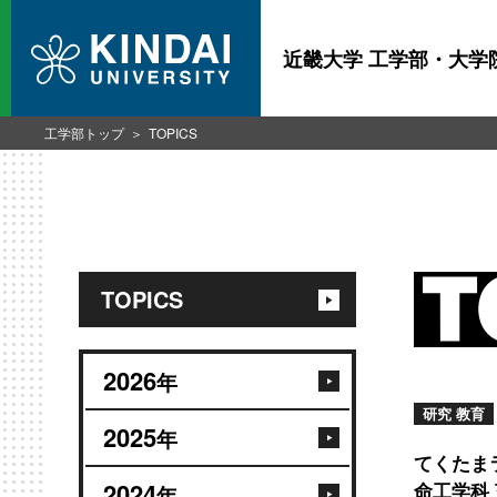
近畿大学 工学部・大学
工学部トップ
TOPICS
TOPICS
2026
年
研究 教育
2025
年
てくたま
2024
命工学科
年