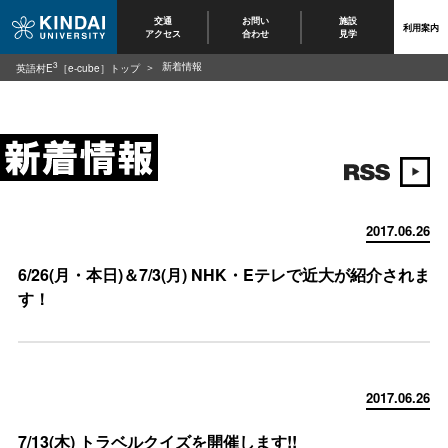
交通
お問い
施設
利用案内
アクセス
合わせ
見学
3
新着情報
英語村E
［e-cube］トップ
2017.06.26
6/26(月・本日)＆7/3(月) NHK・Eテレで近大が紹介されま
す！
2017.06.26
7/13(木) トラベルクイズを開催します!!