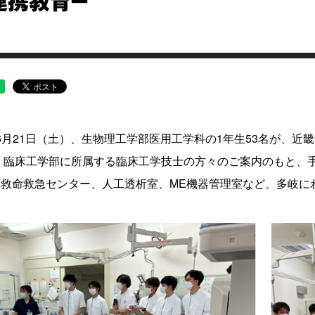
連携教育－
6
月
21
日（土）、生物理工学部医用工学科の
1
年生
53
名が、近畿
。臨床工学部に所属する臨床工学技士の方々のご案内のもと、
、救命救急センター、人工透析室、
ME
機器管理室など、多岐に