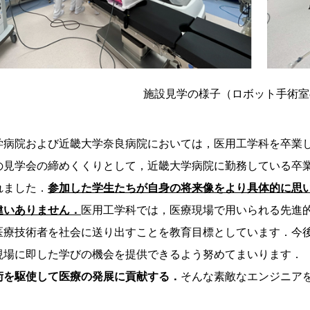
施設見学の様子（ロボット手術室
病院および近畿大学奈良病院においては，医用工学科を卒業
の見学会の締めくくりとして，近畿大学病院に勤務している卒
れました．
参加した学生たちが自身の将来像をより具体的に思
違いありません．
医用工学科では，医療現場で用いられる先進
医療技術者を社会に送り出すことを教育目標としています．今
現場に即した学びの機会を提供できるよう努めてまいります．
を駆使して医療の発展に貢献する．
そんな素敵なエンジニア