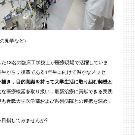
の見学など）
した
13
名の臨床工学技士が医療現場で活躍していま
業生から，後輩である
1
年生に向けて温かなメッセー
い描き，目的意識を持って大学生活に取り組む契機と
的な医療機器を取り扱い，最新治療に貢献できる実践
後も近畿大学医学部および系列病院との連携を深め，
を目指してみませんか?