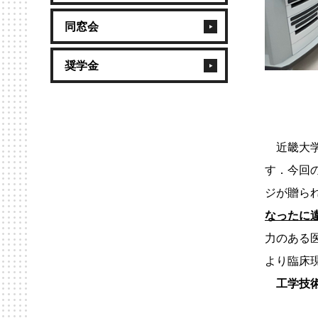
同窓会
奨学金
近畿大学
す．今回
ジが贈ら
なったに
力のある
より臨床
工学技術