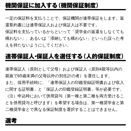
機関保証に加入する（機関保証制度）
一定の保証料を支払うことで、保証機関が連帯保証をします。返
還誓約書には連帯保証人および保証人は不要です。
保証料を支払っているからといって「奨学金の返還をしなくても
構わない」、あるいは「滞納しても構わない」といった誤った考
えを持たないようにしてください。
連帯保証人・保証人を選任する（人的保証制度）
連帯保証人（原則として父母）および保証人（原則4親等以内の
親族で65歳未満の父母以外の別生計の者）を選任します。
また、採用手続時に、「連帯保証人の印鑑登録証明書および収入
に関する証明書」と「保証人の印鑑登録証明書」等が必要です。
（注）申込時において併用貸与（第一種と第二種を両方受けるこ
とを併用貸与と呼びます）を希望する場合は、第一種奨学金と第
二種奨学金とで異なる保証制度を選択することはできません。
選考