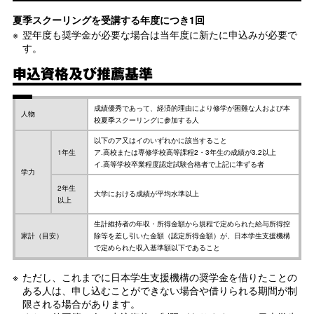
夏季スクーリングを受講する年度につき1回
翌年度も奨学金が必要な場合は当年度に新たに申込みが必要で
す。
申込資格及び推薦基準
成績優秀であって、経済的理由により修学が困難な人および本
人物
校夏季スクーリングに参加する人
以下のア又はイのいずれかに該当すること
1年生
ア.高校または専修学校高等課程2・3年生の成績が3.2以上
イ.高等学校卒業程度認定試験合格者で上記に準ずる者
学力
2年生
大学における成績が平均水準以上
以上
生計維持者の年収・所得金額から規程で定められた給与所得控
家計（目安）
除等を差し引いた金額（認定所得金額）が、日本学生支援機構
で定められた収入基準額以下であること
ただし、これまでに日本学生支援機構の奨学金を借りたことの
ある人は、申し込むことができない場合や借りられる期間が制
限される場合があります。