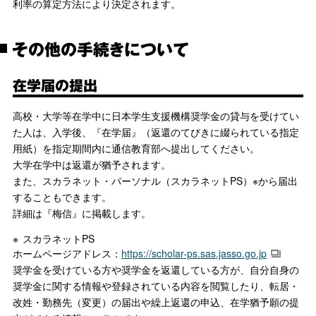
利率の算定方法により決定されます。
その他の手続きについて
在学届の提出
高校・大学等在学中に日本学生支援機構奨学金の貸与を受けてい
た人は、入学後、『在学届』（返還のてびきに綴られている指定
用紙）を指定期間内に通信教育部へ提出してください。
大学在学中は返還が猶予されます。
また、スカラネット・パーソナル（スカラネットPS）※から届出
することもできます。
詳細は『梅信』に掲載します。
スカラネットPS
ホームページアドレス：
https://scholar-ps.sas.jasso.go.jp
奨学金を受けている方や奨学金を返還している方が、自分自身の
奨学金に関する情報や登録されている内容を閲覧したり、転居・
改姓・勤務先（変更）の届出や繰上返還の申込、在学猶予願の提