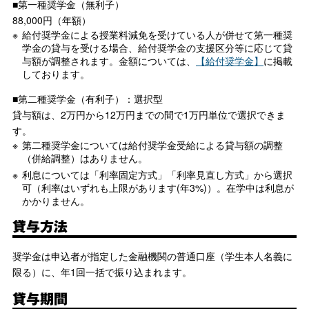
■第一種奨学金（無利子）
88,000円（年額）
給付奨学金による授業料減免を受けている人が併せて第一種奨
学金の貸与を受ける場合、給付奨学金の支援区分等に応じて貸
与額が調整されます。金額については、
【給付奨学金】
に掲載
しております。
■第二種奨学金（有利子）：選択型
貸与額は、2万円から12万円までの間で1万円単位で選択できま
す。
第二種奨学金については給付奨学金受給による貸与額の調整
（併給調整）はありません。
利息については「利率固定方式」「利率見直し方式」から選択
可（利率はいずれも上限があります(年3%)）。在学中は利息が
かかりません。
貸与方法
奨学金は申込者が指定した金融機関の普通口座（学生本人名義に
限る）に、年1回一括で振り込まれます。
貸与期間