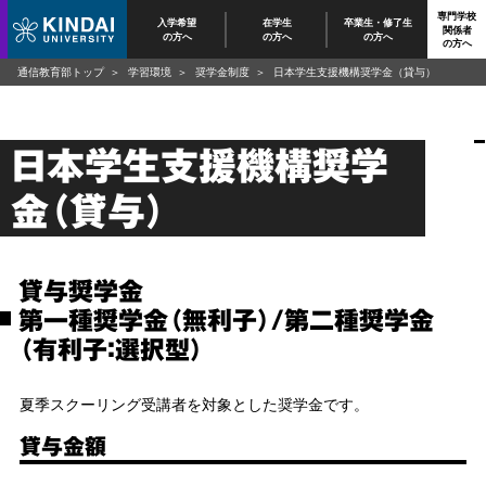
専門学校
入学希望
在学生
卒業生・修了生
関係者
の方へ
の方へ
の方へ
の方へ
通信教育部トップ
学習環境
奨学金制度
日本学生支援機構奨学金（貸与）
日本学生支援機構奨学
金（貸与）
貸与奨学金
第一種奨学金（無利子）/第二種奨学金
（有利子：選択型）
夏季スクーリング受講者を対象とした奨学金です。
貸与金額