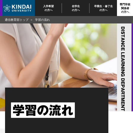
専門学校
入学希望
在学生
卒業生・修了生
関係者
の方へ
の方へ
の方へ
の方へ
通信教育部トップ
学習の流れ
学習の流れ