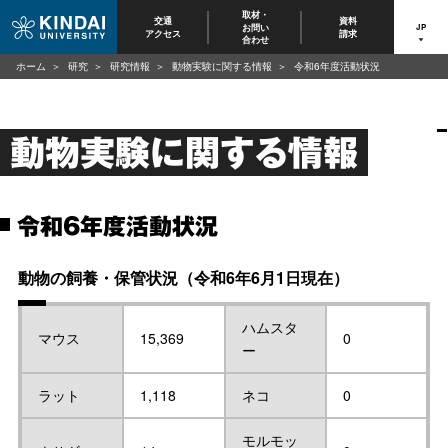
取材・
交通
資料
お問い
JP
アクセス
請求
合わせ
ホーム
研究
研究情報
動物実験に関する情報
令和6年度活動状況
動物実験に関する情報
令和6年度活動状況
動物の飼養・保管状況（令和6年6月1日現在）
ハムスタ
マウス
15,369
0
ー
ラット
1,118
ネコ
0
モルモッ