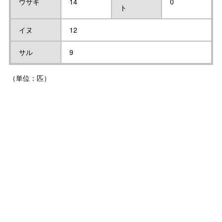
ウサギ
14
0
ト
イヌ
12
サル
9
（単位：匹）