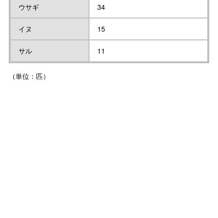
ウサギ
34
イヌ
15
サル
11
（単位：匹）