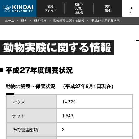
取材・
交通
資料
お問い
JP
アクセス
請求
合わせ
ホーム
研究
研究情報
動物実験に関する情報
平成27年度飼養状況
動物実験に関する情報
平成27年度飼養状況
動物の飼養・保管状況 （平成27年6月1日現在）
マウス
14,720
ラット
1,543
その他齧歯類
3