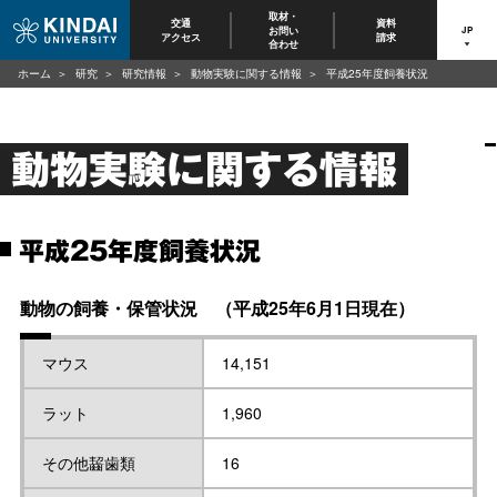
取材・
交通
資料
お問い
JP
アクセス
請求
合わせ
ホーム
研究
研究情報
動物実験に関する情報
平成25年度飼養状況
動物実験に関する情報
平成25年度飼養状況
動物の飼養・保管状況 （平成25年6月1日現在）
マウス
14,151
ラット
1,960
その他齧歯類
16