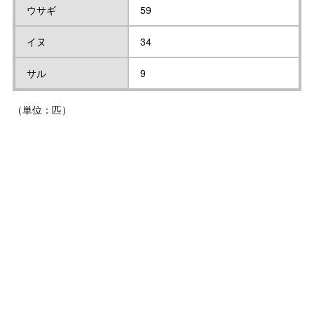
ウサギ
59
イヌ
34
サル
9
（単位：匹）