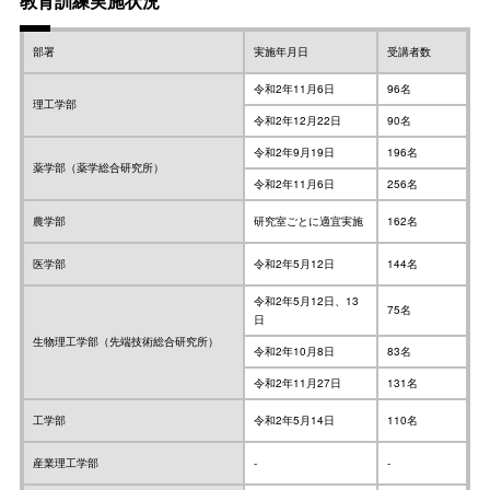
教育訓練実施状況
部署
実施年月日
受講者数
令和2年11月6日
96名
理工学部
令和2年12月22日
90名
令和2年9月19日
196名
薬学部（薬学総合研究所）
令和2年11月6日
256名
農学部
研究室ごとに適宜実施
162名
医学部
令和2年5月12日
144名
令和2年5月12日、13
75名
日
生物理工学部（先端技術総合研究所）
令和2年10月8日
83名
令和2年11月27日
131名
工学部
令和2年5月14日
110名
産業理工学部
-
-