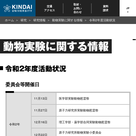
取材・
交通
資料
お問い
JP
アクセス
請求
合わせ
ホーム
研究
研究情報
動物実験に関する情報
令和2年度活動状況
動物実験に関する情報
令和2年度活動状況
委員会等開催日
11月13日
医学部実験動物慰霊祭
11月27日
原子力研究所実験動物慰霊祭
12月16日
理工学部・薬学部合同実験動物慰霊祭
令和2年
原子力研究所動物実験小委員会
12月22日