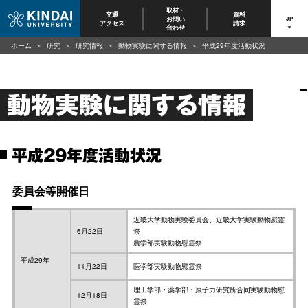
取材・
交通
資料
お問い
JP
アクセス
請求
合わせ
ホーム
研究
研究情報
動物実験に関する情報
平成29年度活動状況
動物実験に関する情報
平成29年度活動状況
委員会等開催日
近畿大学動物実験委員会、近畿大学実験動物慰霊
6月22日
祭
農学部実験動物慰霊祭
平成29年
11月22日
医学部実験動物慰霊祭
理工学部・薬学部・原子力研究所合同実験動物慰
12月18日
霊祭