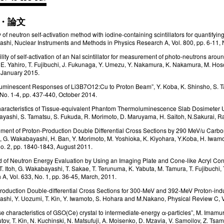
・論文
 of neutron self-activation method with iodine-containing scintillators for quantifyi
shi, Nuclear Instruments and Methods in Physics Research A, Vol. 800, pp. 6-11
ility of self-activation of an NaI scintillator for measurement of photo-neutrons a
E. Yahiro, T. Fujibuchi, J. Fukunaga, Y. Umezu, Y. Nakamura, K. Nakamura, M. Hoson
 January 2015.
uminescent Responses of Li3B7O12:Cu to Proton Beam”, Y. Koba, K. Shinsho, S. Ta
 No. 1-4, pp. 437-440, October 2014.
haracteristics of Tissue-equivalent Phantom Thermoluminescence Slab Dosimeter
ashi, S. Tamatsu, S. Fukuda, R. Morimoto, D. Maruyama, H. Saitoh, N.Sakurai, Ra
ment of Proton-Production Double Differential Cross Sections by 290 MeV/u Carbo
 G. Wakabayashi, H. Ban, Y. Morimoto, M. Yoshioka, K. Kiyohara, Y.Koba, H. Iwamoto
No. 2, pp. 1840-1843, August 2011.
 of Neutron Energy Evaluation by Using an Imaging Plate and Cone-like Acryl Con
T. Itoh, G. Wakabayashi, T. Sakae, T. Terunuma, K. Yabuta, M. Tamura, T. Fujibuchi
A, Vol. 633, No. 1, pp. 36-45, March, 2011.
roduction Double-differential Cross Sections for 300-MeV and 392-MeV Proton-indu
shi, Y. Uozumi, T. Kin, Y. Iwamoto, S. Hohara and M.Nakano, Physical Review C, 
 characteristics of GSO(Ce) crystal to intermediate-energy α-particles”, M. Imamura,
ov, T. Kin, N. Kuchinski, N. Matsufuji, A. Moisenko, D. Mzavia, V. Samoilov, Z. T