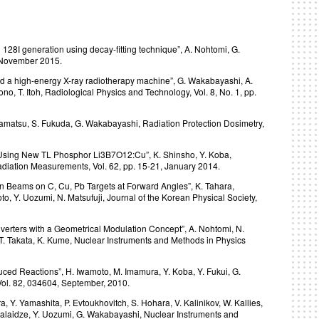
ng 128I generation using decay-fitting technique”, A. Nohtomi, G.
, November 2015.
round a high-energy X-ray radiotherapy machine”, G. Wakabayashi, A.
o, T. Itoh, Radiological Physics and Technology, Vol. 8, No. 1, pp.
matsu, S. Fukuda, G. Wakabayashi, Radiation Protection Dosimetry,
 Using New TL Phosphor Li3B7O12:Cu”, K. Shinsho, Y. Koba,
diation Measurements, Vol. 62, pp. 15-21, January 2014.
n Beams on C, Cu, Pb Targets at Forward Angles”, K. Tahara,
, Y. Uozumi, N. Matsufuji, Journal of the Korean Physical Society,
verters with a Geometrical Modulation Concept”, A. Nohtomi, N.
, T. Takata, K. Kume, Nuclear Instruments and Methods in Physics
ced Reactions”, H. Iwamoto, M. Imamura, Y. Koba, Y. Fukui, G.
Vol. 82, 034604, September, 2010.
 Y. Yamashita, P. Evtoukhovitch, S. Hohara, V. Kalinikov, W. Kallies,
samalaidze, Y. Uozumi, G. Wakabayashi, Nuclear Instruments and