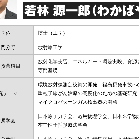
若林 源一郎（わかば
学位
博士（工学）
専門分野
放射線工学
放射化学実習、エネルギー・環境実験、資源
当授業科目
専門基礎
環境放射線測定技術の開発（福島原発事故へ
究テーマ
重粒子線がん治療の高度化のための基礎研究
マイクロパターンガス検出器の開発
日本原子力学会、応用物理学会、日本医学物
所属学会
本中性子捕捉療法学会
社会活動
日本原子力学会・論文誌編集委員、応用物理