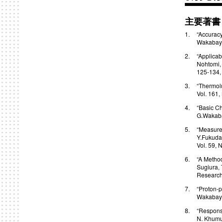
主要著書
“Accuracy
Wakabaya
“Applicab
Nohtomi, 
125-134,
“Thermol
Vol. 161,
“Basic C
G.Wakabay
“Measure
Y.Fukuda,
Vol. 59, 
“A Method
Sugiura, 
Research 
“Proton-p
Wakabaya
“Response
N. Khumut