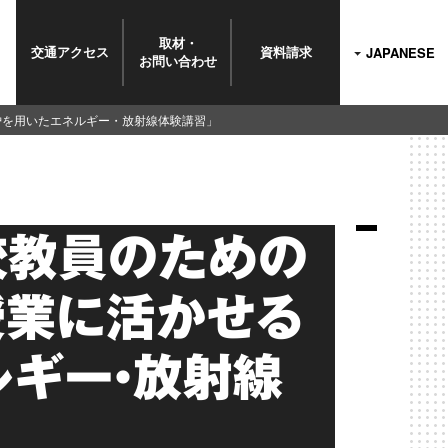
取材・
交通
アクセス
資料
請求
JAPANESE
お問い
合わせ
炉を用いたエネルギー・放射線体験講習」
校教員のための
授業に活かせる
ルギー・放射線