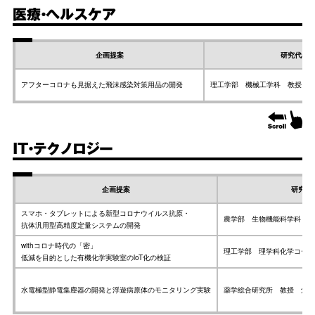
医療・ヘルスケア
企画提案
研究代表
アフターコロナも見据えた飛沫感染対策用品の開発
理工学部 機械工学科 教授 
IT・テクノロジー
企画提案
研究代
スマホ・タブレットによる新型コロナウイルス抗原・
農学部 生物機能科学科 准
抗体汎用型高精度定量システムの開発
withコロナ時代の「密」
理工学部 理学科化学コース
低減を目的とした有機化学実験室のloT化の検証
水電極型静電集塵器の開発と浮遊病原体のモニタリング実験
薬学総合研究所 教授 角谷