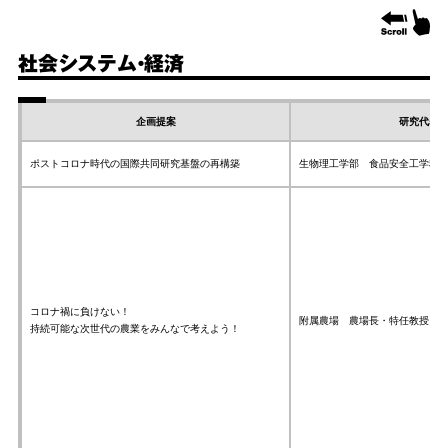
社会システム・経済
企画提案
研究代表
ポストコロナ時代の国際共同研究基盤の再構築
生物理工学部 食品安全工学科
コロナ禍に負けない！
附属農場 農場長・特任教授 
持続可能な次世代の農業をみんなで考えよう！