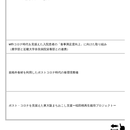
withコロナ時代を見据えた入院患者の「食事満足度向上」に向けた取り組み
（農学部と近畿大学奈良病院栄養部との連携）
規格外食材を利用したポストコロナ時代の食環境整備
ポスト・コロナを見据えた東大阪まちおこし支援ー稲田桃再生栽培プロジェクトー