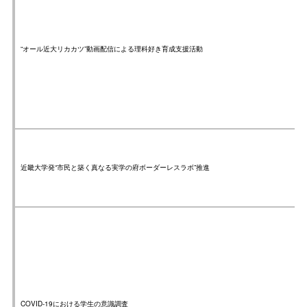
“オール近大リカカツ”動画配信による理科好き育成支援活動
近畿大学発“市民と築く真なる実学の府ボーダーレスラボ”推進
COVID-19における学生の意識調査