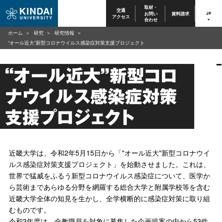
取材・
交通
お問い
資料請求
JP
アクセス
合わせ
ホーム
研究
研究情報
“オール近大”新型コロナウイルス感染症対策支援プロジェクト
“オール近大”新型コロ
ナウイルス感染症対策
支援プロジェクト
近畿大学は、令和2年5月15日から「"オール近大"新型コロナウイ
ルス感染症対策支援プロジェクト」を始動させました。これは、
世界で猛威をふるう新型コロナウイルス感染症について、医学か
ら芸術まであらゆる分野を網羅する総合大学と附属学校等を含む
近畿大学全体の知見を生かし、全学横断的に感染症対策に取り組
むものです。
令和3年度は、全教職員を対象に募集した企画提案の中から53件