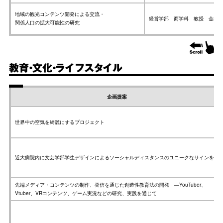
地域の観光コンテンツ開発による交流・
経営学部 商学科 教授 金相
関係人口の拡大可能性の研究
教育・文化・ライフスタイル
企画提案
世界中の空気を綺麗にするプロジェクト
近大病院内に文芸学部学生デザインによるソーシャルディスタンスのユニークなサインを！
先端メディア・コンテンツの制作、発信を通じた創造性教育法の開発 ―YouTuber、
Vtuber、VRコンテンツ、ゲーム実況などの研究、実践を通じて