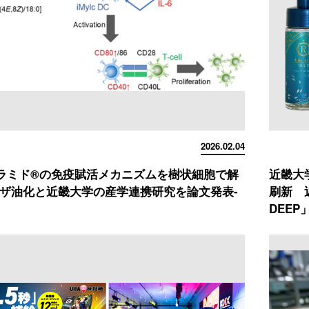
2026.02.04
ラミド®の免疫賦活メカニズムを樹状細胞で解
近畿大
リザ油化と近畿大学の産学連携研究を論文発表-
刷新 
DEEP