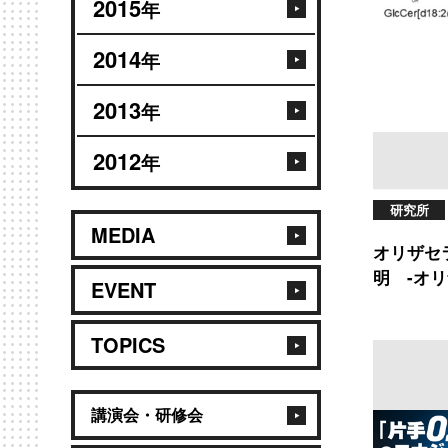
2015
年
2014
年
2013
年
2012
年
研究所
MEDIA
オリザセ
明 -オ
EVENT
TOPICS
講演会・研修会