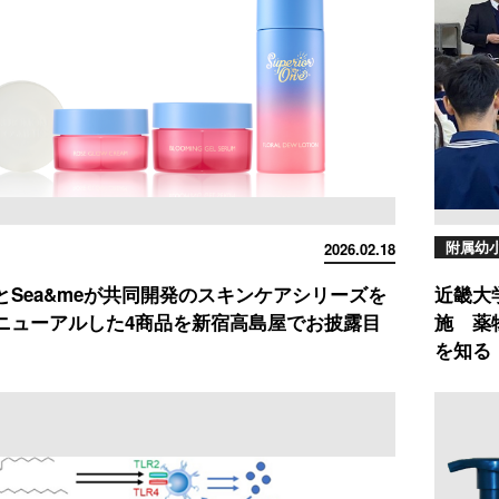
附属幼
2026.02.18
とSea&meが共同開発のスキンケアシリーズを
近畿大
ニューアルした4商品を新宿高島屋でお披露目
施 薬
を知る