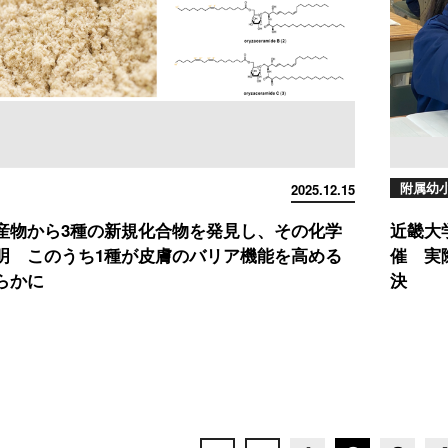
附属幼
2025.12.15
産物から3種の新規化合物を発見し、その化学
近畿大
明 このうち1種が皮膚のバリア機能を高める
催 実
らかに
決