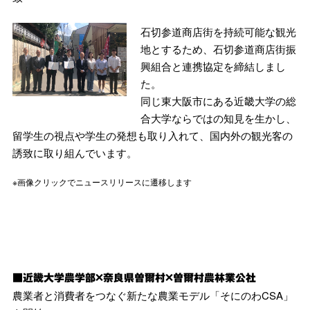
石切参道商店街を持続可能な観光
地とするため、石切参道商店街振
興組合と連携協定を締結しまし
た。
同じ東大阪市にある近畿大学の総
合大学ならではの知見を生かし、
留学生の視点や学生の発想も取り入れて、国内外の観光客の
誘致に取り組んでいます。
※画像クリックでニュースリリースに遷移します
■近畿大学農学部×奈良県曽爾村×曽爾村農林業公社
農業者と消費者をつなぐ新たな農業モデル「そにのわCSA」