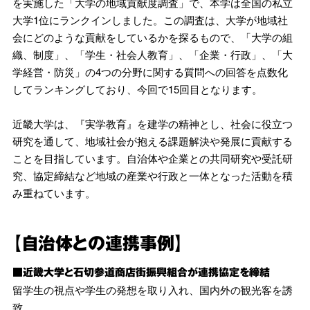
を実施した「大学の地域貢献度調査」で、本学は全国の私立
大学1位にランクインしました。この調査は、大学が地域社
会にどのような貢献をしているかを探るもので、「大学の組
織、制度」、「学生・社会人教育」、「企業・行政」、「大
学経営・防災」の4つの分野に関する質問への回答を点数化
してランキングしており、今回で15回目となります。
近畿大学は、『実学教育』を建学の精神とし、社会に役立つ
研究を通して、地域社会が抱える課題解決や発展に貢献する
ことを目指しています。自治体や企業との共同研究や受託研
究、協定締結など地域の産業や行政と一体となった活動を積
み重ねています。
【自治体との連携事例】
■近畿大学と石切参道商店街振興組合が連携協定を締結
留学生の視点や学生の発想を取り入れ、国内外の観光客を誘
致